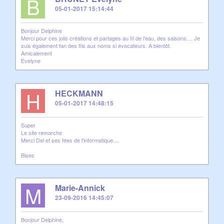
B
05-01-2017 15:14:44
Bonjour Delphine
Merci pour ces jolis créations et partages au fil de l'eau, des saisons.... Je
suis également fan des fils aux noms si évocateurs. A bientôt.
Amicalement
Evelyne
H
HECKMANN
05-01-2017 14:48:15
Super
Le site remarche
Merci Del et ses fées de l'informatique....
Bises
M
Marie-Annick
23-09-2016 14:45:07
Bonjour Delphine,