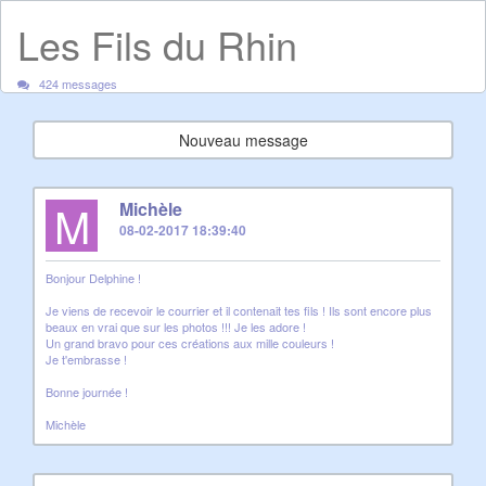
Les Fils du Rhin
424 messages
Nouveau message
M
Michèle
08-02-2017 18:39:40
Bonjour Delphine !
Je viens de recevoir le courrier et il contenait tes fils ! Ils sont encore plus
beaux en vrai que sur les photos !!! Je les adore !
Un grand bravo pour ces créations aux mille couleurs !
Je t'embrasse !
Bonne journée !
Michèle