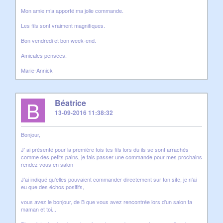
Mon amie m’a apporté ma jolie commande.
Les fils sont vraiment magnifiques.
Bon vendredi et bon week-end.
Amicales pensées.
Marie-Annick
B
Béatrice
13-09-2016 11:38:32
Bonjour,
J' ai présenté pour la première fois tes fils lors du ils se sont arrachés
comme des petits pains, je fais passer une commande pour mes prochains
rendez vous en salon
J'ai indiqué qu'elles pouvaient commander directement sur ton site, je n'ai
eu que des échos positifs,
vous avez le bonjour, de B que vous avez rencontrée lors d'un salon ta
maman et toi...