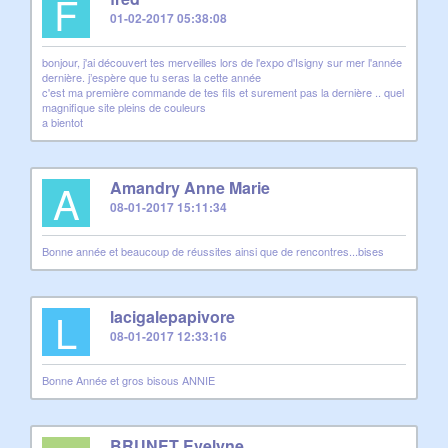
F
01-02-2017 05:38:08
bonjour, j'ai découvert tes merveilles lors de l'expo d'Isigny sur mer l'année
dernière. j’espère que tu seras la cette année
c'est ma première commande de tes fils et surement pas la dernière .. quel
magnifique site pleins de couleurs
a bientot
A
Amandry Anne Marie
08-01-2017 15:11:34
Bonne année et beaucoup de réussites ainsi que de rencontres...bises
L
lacigalepapivore
08-01-2017 12:33:16
Bonne Année et gros bisous ANNIE
BRUNET Evelyne