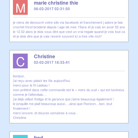
M
marie christine thie
06-02-2017 02:31:50
je viens de decouvrir votre site via facebook et franchement j adore je fais
crochet tricot broderie depuis l age de mes 15ans et je vais en avoir 52 ans
le 12.02 alors je dois vous dire que cest un vrai regale quand je vois tout ca
et je dois dire que je vais revenir souvent ici a tres vite mch*
C
Christine
02-02-2017 18:33:41
bonjour,
j’ai reçu avec plaisir les fils aujourd’hui.
merci pour le fil cadeau !
mon préféré dans cette commande est le « mers du sud » qui est lumineux
comme je l’attendais…
j’ai déjà utilisé l’indigo et le garance que j’aime beaucoup également !
le jonquille me plait beaucoup aussi….ainsi que l’horizon…bon ,tout
finalement !
merci encore, et douces semaines à vous .
Christine
fred