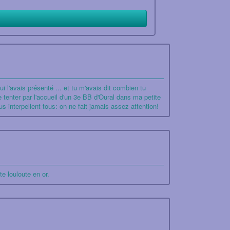
i l'avais présenté ... et tu m'avais dit combien tu
 tenter par l'accueil d'un 3e BB d'Oural dans ma petite
us interpellent tous: on ne fait jamais assez attention!
te louloute en or.