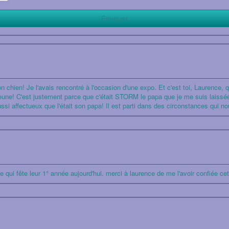
 chien! Je l'avais rencontré à l'occasion d'une expo. Et c'est toi, Laurence, qu
t jeune! C'est justement parce que c'était STORM le papa que je me suis laissée
aussi affectueux que l'était son papa! Il est parti dans des circonstances qui no
e qui fête leur 1° année aujourd'hui. merci à laurence de me l'avoir confiée cet