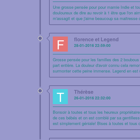
Une grosse pensée pour pour mamie Indie et tou
douloureux de dire au revoir à 1 être que l'on ai
m'assagit et que j'aime beaucoup sa maitresse q
F
florence et Legend
28-01-2016 22:59:00
Grosse pensée pour les familles des 2 boubous e
part entière. La douleur d'avoir connu cela rem
surmonter cette peine immense. Legend en est u
T
Thérèse
26-01-2016 22:32:00
Bonsoir à toutes et tous les heureux propriétair
de ces bébés et on est comblé par sa gentillesse,
est simplement géniale! Bises à toutes et tous de