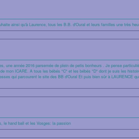
haite ainsi qu'à Laurence, tous les B.B. d'Oural et leurs familles une très h
illes, une année 2016 parsemée de plein de petis bonheurs . Je pense parti
 ICARE. A tous les bébés "C" et les bébés "D" dont je suis les histoires, 
ses qui parcourent le site des BB d'Oural Et puis bien sûr à LAURENCE qui 
, le hand ball et les Vosges: la passion