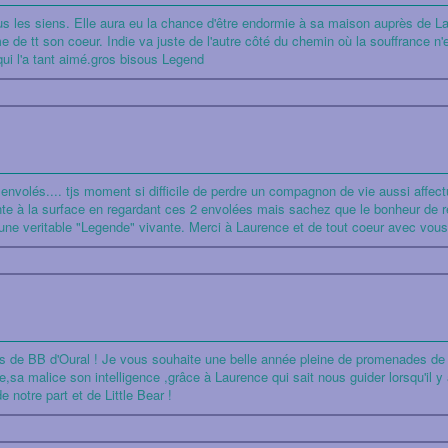
s les siens. Elle aura eu la chance d'être endormie à sa maison auprès de L
me de tt son coeur. Indie va juste de l'autre côté du chemin où la souffrance n
ui l'a tant aimé.gros bisous Legend
nvolés.... tjs moment si difficile de perdre un compagnon de vie aussi affect
onte à la surface en regardant ces 2 envolées mais sachez que le bonheur de r
ne veritable "Legende" vivante. Merci à Laurence et de tout coeur avec vous
es de BB d'Oural ! Je vous souhaite une belle année pleine de promenades de ri
sa malice son intelligence ,grâce à Laurence qui sait nous guider lorsqu'il y 
 notre part et de Little Bear !