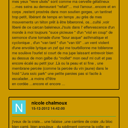
mes yeux "reve ulsés" sont comme ma cervelle gélatineux
...mes seins au demeurant "refait"... moi l'amour...encore et en
corps ,restent prostrés dans mon soutien gorges, un tantinet
trop petit, libérant de temps en temps ,au grès de mes
mouvements un téton prêt à être biberonné, os...culté ,voir
liberé de ce carcan baleineux.J'suis dans l' effervescence d'un
monde à moi toujours "suce picieuse " d'un "viol en coup" de
semonce d'une tornade d'une "bour asque" asthmatique et
cyclonique , d'un "van tard " d'un "van tôt" ..un vent violent
d'une envolée lyrique un zef qui me tourbillonne me toblerone
me soulève l'ourlet si court de ma jupe laissant entrevoir bien
au dessus de mon galbe du "mollet" mon oeuf mi cuit et pas
encore écalé au petit jour .Là ou la peau et si fine , une
membrane percée (comme la percée du vin jaune) dans le
froid "Jura ssic park" une petite paroies pas si facile à
escalader...a moins d?être
en cordée ...encore et encore ...
N
nicole chalmoux
15-12-2012 14:42:00
j'veux de la craie... une falaise ,une carrière de craie ,du bloc
bien carré, bien anguleux , du sédiment comme la colle: en