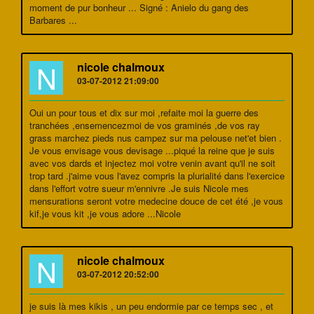
moment de pur bonheur ... Signé : Anielo du gang des
Barbares ...
N
nicole chalmoux
03-07-2012 21:09:00
Oui un pour tous et dix sur moi ,refaite moi la guerre des
tranchées ,ensemencezmoi de vos graminés ,de vos ray
grass marchez pieds nus campez sur ma pelouse net'et bien .
Je vous envisage vous devisage ...piqué la reine que je suis
avec vos dards et injectez moi votre venin avant qu'il ne soit
trop tard .j'aime vous l'avez compris la plurialité dans l'exercice
dans l'effort votre sueur m'ennivre .Je suis Nicole mes
mensurations seront votre medecine douce de cet été ,je vous
kif,je vous kit ,je vous adore ...Nicole
N
nicole chalmoux
03-07-2012 20:52:00
je suis là mes kikis , un peu endormie par ce temps sec , et