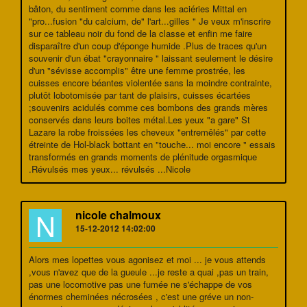
bâton, du sentiment comme dans les aciéries Mittal en
"pro...fusion "du calcium, de" l'art...gilles " Je veux m'inscrire
sur ce tableau noir du fond de la classe et enfin me faire
disparaître d'un coup d'éponge humide .Plus de traces qu'un
souvenir d'un ébat "crayonnaire " laissant seulement le désire
d'un "sévisse accomplis" être une femme prostrée, les
cuisses encore béantes violentée sans la moindre contrainte,
plutôt lobotomisée par tant de plaisirs, cuisses écartées
;souvenirs acidulés comme ces bombons des grands mères
conservés dans leurs boites métal.Les yeux "a gare" St
Lazare la robe froissées les cheveux "entremêlés" par cette
étreinte de Hol-black bottant en "touche... moi encore " essais
transformés en grands moments de plénitude orgasmique
.Révulsés mes yeux... révulsés ...Nicole
N
nicole chalmoux
15-12-2012 14:02:00
Alors mes lopettes vous agonisez et moi ... je vous attends
,vous n'avez que de la gueule ...je reste a quai ,pas un train,
pas une locomotive pas une fumée ne s'échappe de vos
énormes cheminées nécrosées , c'est une gréve un non-