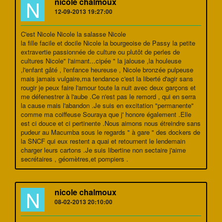
N
nicole chalmoux
12-09-2013 19:27:00
C'est Nicole Nicole la salasse Nicole
la fille facile et docile Nicole la bourgeoise de Passy la petite
extravertie passionnée de culture ou plutôt de perles de
cultures Nicole" l'aimant...cipée " la jalouse ,la houleuse
,l'enfant gâté , l'enfance heureuse , Nicole bronzée pulpeuse
mais jamais vulgaire,ma tendance c'est la liberté d'agir sans
rougir je peux faire l'amour toute la nuit avec deux garçons et
me défenestrer à l'aube .Ce n'est pas le remord , qui en serra
la cause mais l'abandon .Je suis en excitation "permanente"
comme ma coiffeuse Souraya que j' honore également .Elle
est ci douce et ci pertinente .Nous aimons nous étreindre sans
pudeur au Macumba sous le regards " à gare " des dockers de
la SNCF qui eux restent a quai et retournent le lendemain
charger leurs cartons .Je suis libertine non sectaire j'aime
secrétaires , géomètres,et pompiers .
N
nicole chalmoux
08-02-2013 20:10:00