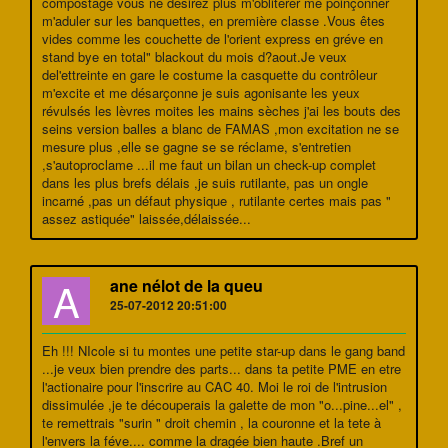
compostage vous ne désirez plus m'oblitérer me poinçonner
m'aduler sur les banquettes, en première classe .Vous êtes
vides comme les couchette de l'orient express en gréve en
stand bye en total" blackout du mois d?aout.Je veux
del'ettreinte en gare le costume la casquette du contrôleur
m'excite et me désarçonne je suis agonisante les yeux
révulsés les lèvres moites les mains sèches j'ai les bouts des
seins version balles a blanc de FAMAS ,mon excitation ne se
mesure plus ,elle se gagne se se réclame, s'entretien
,s'autoproclame ...il me faut un bilan un check-up complet
dans les plus brefs délais ,je suis rutilante, pas un ongle
incarné ,pas un défaut physique , rutilante certes mais pas "
assez astiquée" laissée,délaissée...
A
ane nélot de la queu
25-07-2012 20:51:00
Eh !!! NIcole si tu montes une petite star-up dans le gang band
...je veux bien prendre des parts... dans ta petite PME en etre
l'actionaire pour l'inscrire au CAC 40. Moi le roi de l'intrusion
dissimulée ,je te découperais la galette de mon "o...pine...el" ,
te remettrais "surin " droit chemin , la couronne et la tete à
l'envers la féve.... comme la dragée bien haute .Bref un