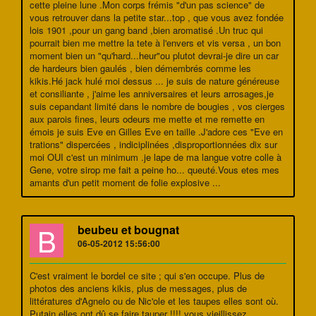
cette pleine lune .Mon corps frémis "d'un pas science" de
vous retrouver dans la petite star...top , que vous avez fondée
lois 1901 ,pour un gang band ,bien aromatisé .Un truc qui
pourrait bien me mettre la tete à l'envers et vis versa , un bon
moment bien un "qu'hard...heur"ou plutot devrai-je dire un car
de hardeurs bien gaulés , bien démembrés comme les
kikis.Hé jack hulé moi dessus ... je suis de nature généreuse
et consiliante , j'aime les anniversaires et leurs arrosages,je
suis cepandant limité dans le nombre de bougies , vos cierges
aux parois fines, leurs odeurs me mette et me remette en
émois je suis Eve en Gilles Eve en taille .J'adore ces "Eve en
trations" dispercées , indiciplinées ,disproportionnées dix sur
moi OUI c'est un minimum .je lape de ma langue votre colle à
Gene, votre sirop me fait a peine ho... queuté.Vous etes mes
amants d'un petit moment de folie explosive ...
B
beubeu et bougnat
06-05-2012 15:56:00
C'est vraiment le bordel ce site ; qui s'en occupe. Plus de
photos des anciens kikis, plus de messages, plus de
littératures d'Agnelo ou de Nic'ole et les taupes elles sont où.
Putain elles ont dû se faire tauper !!!! vous vieillissez