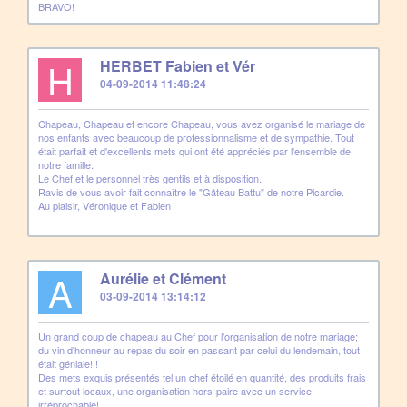
BRAVO!
H
HERBET Fabien et Vér
04-09-2014 11:48:24
Chapeau, Chapeau et encore Chapeau, vous avez organisé le mariage de
nos enfants avec beaucoup de professionnalisme et de sympathie. Tout
était parfait et d'excellents mets qui ont été appréciés par l'ensemble de
notre famille.
Le Chef et le personnel très gentils et à disposition.
Ravis de vous avoir fait connaître le "Gâteau Battu" de notre Picardie.
Au plaisir, Véronique et Fabien
A
Aurélie et Clément
03-09-2014 13:14:12
Un grand coup de chapeau au Chef pour l'organisation de notre mariage;
du vin d'honneur au repas du soir en passant par celui du lendemain, tout
était géniale!!!
Des mets exquis présentés tel un chef étoilé en quantité, des produits frais
et surtout locaux, une organisation hors-paire avec un service
irréprochable!