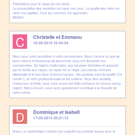
Felicitations pour le repas de nos aines
La presentation des assiettes ont ravis nos yeux .La qualite des mets ont
ravis nos papilles .Tous les convives ont apprecies.
BRAVO.
C
Christelle et Emmanu
18-09-2014 10:44:54
Merci pour votre prestation à notre anniversaire. Nous n'avons eu que de
bons retours et beaucoup de personnes nous ont demandé vos
coordonnées. De l'apéro moléculaire, aux bananes flambées en passant
par le risotto aux cèpes, ce repas fut un régal. Les stands n'ont pas
désemplis et le tout dans la bonne humeur. Vos produits sont de qualité (Ce
comté !), et votre professionnalisme les sublime. Vous êtes aimable,
chaleureux et drôle, nous vous avons fait total confiance et n'avons aucun
regret ! Merci encore, vous avez grandement contribué à la réussite de
notre soirée.
D
Dominique et Isabell
17-09-2014 20:21:12
Bravo, un authentique cuisinier qui magnifie les produits locaux pour le