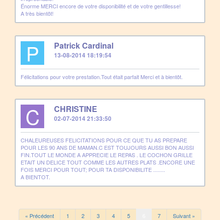
Énorme MERCI encore de votre disponibilité et de votre gentillesse!
A très bientôt!
P
Patrick Cardinal
13-08-2014 18:19:54
Félicitations pour votre prestation.Tout était parfait Merci et à bientôt.
C
CHRISTINE
02-07-2014 21:33:50
CHALEUREUSES FELICITATIONS POUR CE QUE TU AS PREPARE
POUR LES 90 ANS DE MAMAN.C EST TOUJOURS AUSSI BON AUSSI
FIN.TOUT LE MONDE A APPRECIE LE REPAS . LE COCHON GRILLE
ETAIT UN DELICE TOUT COMME LES AUTRES PLATS .ENCORE UNE
FOIS MERCI POUR TOUT; POUR TA DISPONIBILITE ........
A BIENTOT.
« Précédent
1
2
3
4
5
6
7
Suivant »