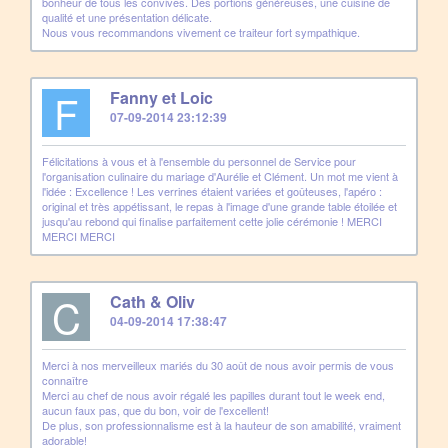
bonheur de tous les convives. Des portions généreuses, une cuisine de
qualité et une présentation délicate.
Nous vous recommandons vivement ce traiteur fort sympathique.
F
Fanny et Loic
07-09-2014 23:12:39
Félicitations à vous et à l'ensemble du personnel de Service pour
l'organisation culinaire du mariage d'Aurélie et Clément. Un mot me vient à
l'idée : Excellence ! Les verrines étaient variées et goûteuses, l'apéro :
original et très appétissant, le repas à l'image d'une grande table étoilée et
jusqu'au rebond qui finalise parfaitement cette jolie cérémonie ! MERCI
MERCI MERCI
C
Cath & Oliv
04-09-2014 17:38:47
Merci à nos merveilleux mariés du 30 août de nous avoir permis de vous
connaître
Merci au chef de nous avoir régalé les papilles durant tout le week end,
aucun faux pas, que du bon, voir de l'excellent!
De plus, son professionnalisme est à la hauteur de son amabilité, vraiment
adorable!