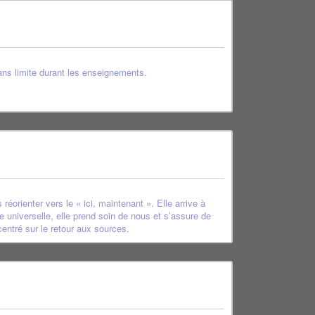
ans limite durant les enseignements.
éorienter vers le « ici, maintenant ». Elle arrive à
universelle, elle prend soin de nous et s’assure de
entré sur le retour aux sources.