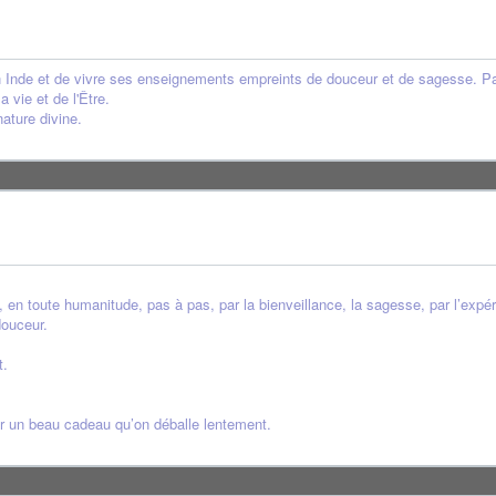
en Inde et de vivre ses enseignements empreints de douceur et de sagesse. Pa
 vie et de l'Être.
ature divine.
 en toute humanitude, pas à pas, par la bienveillance, la sagesse, par l’exp
douceur.
t.
er un beau cadeau qu’on déballe lentement.