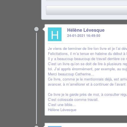
H
Hélène Lévesque
24-01-2021 16:49:50
Je viens de terminer de lire ton livre et je l’ai dé
Felicitations, il m’a tenue en haleine du début à l
Il y a beaucoup beaucoup de travail derrière c
C’est un livre qu’on se doit de lire à plusieurs r
toi. J’ai appris énormément, par exemple, au suj
Merci beaucoup Catherine...
Ce livre, comme je le mentionnais déjà, est arriv
avancer, à m’améliorer et à continuer de l’avant
Ce livre je le garde près de moi, à consulter rég
C’est colossale comme travail.
C’est une bible...
Hélène Lévesque