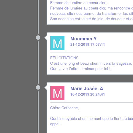
Femme de lumière au coeur d'or…
Femme de lumière au coeur d'or, ma rencontre de 
nouveau, elle nous permet de transformer les diff
Son coaching est teinté de joie, de douceur et de
M
Muammer.Y
21-12-2019 17:07:11
FELICITATIONS
C’est une long et beau chemin vers la sagesse, 
Que la vie t’offre le mieux pour toi !
M
Marie Josée. A
16-12-2019 20:24:41
Chère Catherine,
Quel incroyable cheminement que le tien! Je béni
appel.