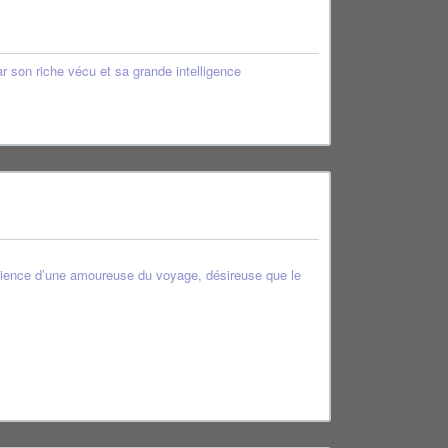
r son riche vécu et sa grande intelligence
érience d’une amoureuse du voyage, désireuse que le