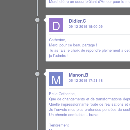
Merci d’être un coeur brûlant d’Amour pour le m
D
Didier.C
09-12-2019 15:00:09
Catherine,
Merci pour ce beau partage !
Tu as fais le choix de répondre pleinement à cet
je t'admire !
M
Manon.B
05-12-2019 17:21:18
Belle Catherine,
Que de changements et de transformations depui
Quelle impressionnante route de réalisations et
Je t'envoie mes plus profondes pensées de sout
Un chemin admirable... bravo
Tendrement