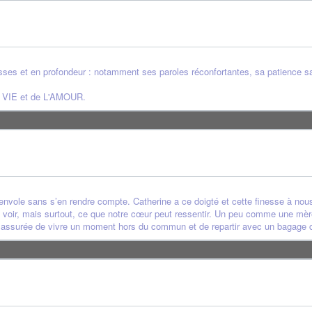
sses et en profondeur : notamment ses paroles réconfortantes, sa patience s
la VIE et de L'AMOUR.
’envole sans s’en rendre compte. Catherine a ce doigté et cette finesse à nous r
voir, mais surtout, ce que notre cœur peut ressentir. Un peu comme une mère 
s assurée de vivre un moment hors du commun et de repartir avec un bagage c