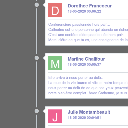
D
Dorothee Francoeur
18-05-2020 00:06:22
Conférencière passionnée hors pair…
Catherine est une personne qui abonde en riche
C’est une conférencière passionnée hors pair.
Merci d'être ce que tu es, une enseignante de 
M
Martine Chalifour
18-05-2020 00:05:37
Elle arrive à nous porter au-delà…
La roue de la vie tourne si vite et notre temps s
nous porter au-delà de ce que nos yeux peuvent 
notre bien-être complet. Avec Catherine, je sui
J
Julie Montambeault
18-05-2020 00:04:51