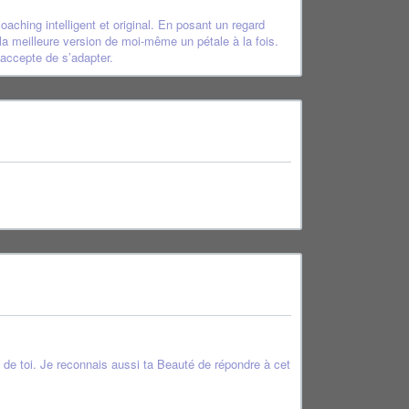
aching intelligent et original. En posant un regard
r la meilleure version de moi-même un pétale à la fois.
 accepte de s’adapter.
 de toi. Je reconnais aussi ta Beauté de répondre à cet