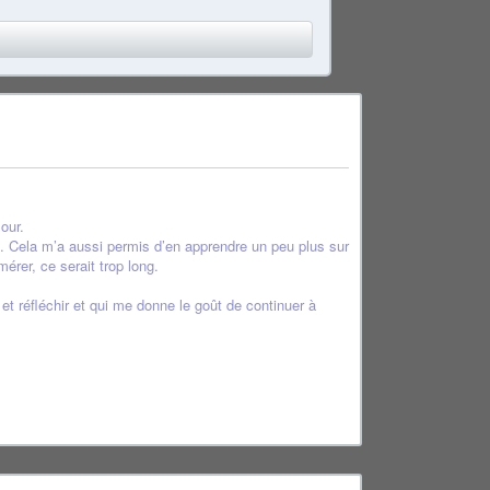
our.
vant. Cela m’a aussi permis d’en apprendre un peu plus sur
érer, ce serait trop long.
 et réfléchir et qui me donne le goût de continuer à