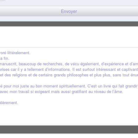
voré littéralement.
a fin.
e manuscrit, beaucoup de recherches, de vécu également, d’expérience et d’am
eprises car il y a tellement d’informations. Il est surtout intéressant et capti
et des religions et de certains grands philosophes et plus plus, sans tout énum
é pour moi juste au bon moment spirituellement. C’est un livre qui fait grandir
 avec mon travail si exigeant mais aussi gratifiant au niveau de l’âme.
ulièrement.