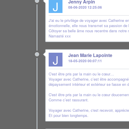
J
Jenny Arpin
08-06-2020 12:25:06
J'ai eu le privilège de voyager avec Catherine 
émotionnelle, elle nous transmet sa passion de la
Côtoyer sa belle âme nous recentre dans notre n
Namasté xxx
J
Jean Marie Lapointe
18-05-2020 00:07:11
C'est être pris par la main ou le cœur…
Voyager avec Catherine, c’est être accompagné,
dépaysement intérieur et extérieur se fasse en 
C'est être pris par la main ou le cœur doucemen
Comme c’est rassurant.
Voyager avec Catherine, c'est recevoir, appréci
Et pour bien longtemps.