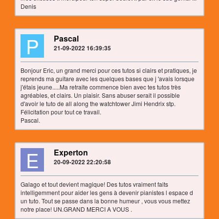
Denis
P
Pascal
21-09-2022 16:39:35
Bonjour Eric, un grand merci pour ces tutos si clairs et pratiques, je
reprends ma guitare avec les quelques bases que j 'avais lorsque
j'étais jeune.....Ma retraite commence bien avec tes tutos très
agréables, et clairs. Un plaisir. Sans abuser serait il possible
d'avoir le tuto de all along the watchtower Jimi Hendrix stp.
Félicitation pour tout ce travail.
Pascal.
E
Experton
20-09-2022 22:20:58
Galago et tout devient magique! Des tutos vraiment faits
intelligemment pour aider les gens à devenir pianistes l espace d
un tuto. Tout se passe dans la bonne humeur , vous vous mettez
notre place! UN.GRAND MERCI A VOUS .