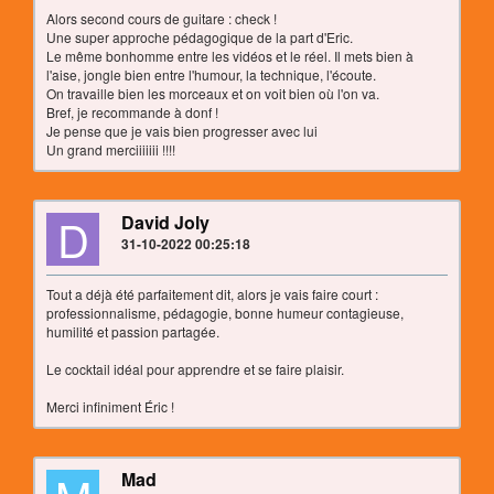
Alors second cours de guitare : check !
Une super approche pédagogique de la part d'Eric.
Le même bonhomme entre les vidéos et le réel. Il mets bien à
l'aise, jongle bien entre l'humour, la technique, l'écoute.
On travaille bien les morceaux et on voit bien où l'on va.
Bref, je recommande à donf !
Je pense que je vais bien progresser avec lui
Un grand merciiiiiii !!!!
D
David Joly
31-10-2022 00:25:18
Tout a déjà été parfaitement dit, alors je vais faire court :
professionnalisme, pédagogie, bonne humeur contagieuse,
humilité et passion partagée.
Le cocktail idéal pour apprendre et se faire plaisir.
Merci infiniment Éric !
Mad