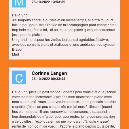
M
28-10-2022 13:53:39
Hello Eric!
J'ai toujours adoré la guitare et en même temps, elle m'a toujours
fait un peu peur...mais l'envie de m'accompagner pour chanter était
trop forte et grâce à toi, j'ai pu mettre en place quelques morceaux
juste pour le plaisir.
Un grand merci pour tes vidéos toujours si agréables à suivre,
avec des conseils clairs et pratiques et une ambiance trop sympa!
Bravo!
Mad
C
Corinne Langen
26-10-2022 00:33:44
Hello Eric, juste un petit mot de Londres pour vous dire que j'adore
votre méthode incroyable ! j'attends mon moment de piano avec
mon super prof...vous :):):) avec impatience...je ne pensais pas être
capable...j'étais un peu complexée car j'ai mes 2 filles qui jouent
très bien depuis 15 ans, conservatoire, concours, etc...quand je
leur demandais de m'aider pour apprendre, je ne comprenais rien
à ce qu'elles m'expliquaient ou me montraient "à toute vitesse"
(enfin de mon point de vue...). J'adore le piano depuis toute petite,