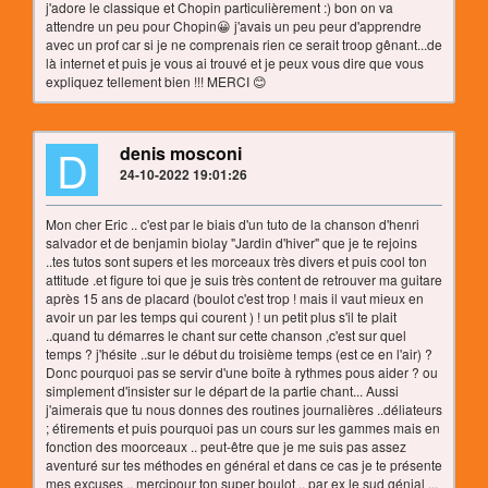
j'adore le classique et Chopin particulièrement :) bon on va
attendre un peu pour Chopin😀 j'avais un peu peur d'apprendre
avec un prof car si je ne comprenais rien ce serait troop gênant...de
là internet et puis je vous ai trouvé et je peux vous dire que vous
expliquez tellement bien !!! MERCI 😊
D
denis mosconi
24-10-2022 19:01:26
Mon cher Eric .. c'est par le biais d'un tuto de la chanson d'henri
salvador et de benjamin biolay "Jardin d'hiver" que je te rejoins
..tes tutos sont supers et les morceaux très divers et puis cool ton
attitude .et figure toi que je suis très content de retrouver ma guitare
après 15 ans de placard (boulot c'est trop ! mais il vaut mieux en
avoir un par les temps qui courent ) ! un petit plus s'il te plait
..quand tu démarres le chant sur cette chanson ,c'est sur quel
temps ? j'hésite ..sur le début du troisième temps (est ce en l'air) ?
Donc pourquoi pas se servir d'une boîte à rythmes pous aider ? ou
simplement d'insister sur le départ de la partie chant... Aussi
j'aimerais que tu nous donnes des routines journalières ..déliateurs
; étirements et puis pourquoi pas un cours sur les gammes mais en
fonction des moorceaux .. peut-être que je me suis pas assez
aventuré sur tes méthodes en général et dans ce cas je te présente
mes excuses .. mercipour ton super boulot .. par ex le sud génial ...