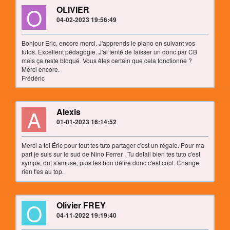
O
OLIVIER
04-02-2023 19:56:49
Bonjour Eric, encore merci. J'apprends le piano en suivant vos
tutos. Excellent pédagogie. J'ai tenté de laisser un donc par CB
mais ça reste bloqué. Vous êtes certain que cela fonctionne ?
Merci encore.
Frédéric
A
Alexis
01-01-2023 16:14:52
Merci a toi Éric pour tout tes tuto partager c'est un régale. Pour ma
part je suis sur le sud de Nino Ferrer . Tu detail bien tes tuto c'est
sympa, ont s'amuse, puis tes bon délire donc c'est cool. Change
rien t'es au top.
O
Olivier FREY
04-11-2022 19:19:40