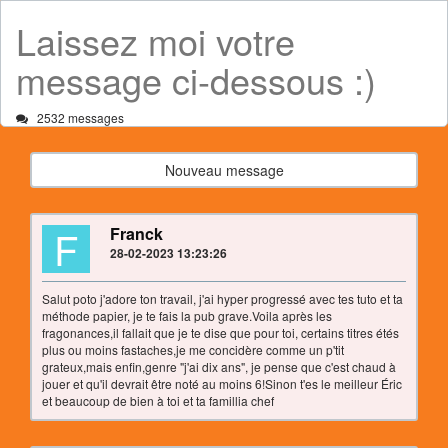
Laissez moi votre
message ci-dessous :)
2532 messages
Nouveau message
F
Franck
28-02-2023 13:23:26
Salut poto j'adore ton travail, j'ai hyper progressé avec tes tuto et ta
méthode papier, je te fais la pub grave.Voila après les
fragonances,il fallait que je te dise que pour toi, certains titres étés
plus ou moins fastaches,je me concidère comme un p'tit
grateux,mais enfin,genre "j'ai dix ans", je pense que c'est chaud à
jouer et qu'il devrait être noté au moins 6!Sinon t'es le meilleur Éric
et beaucoup de bien à toi et ta famillia chef