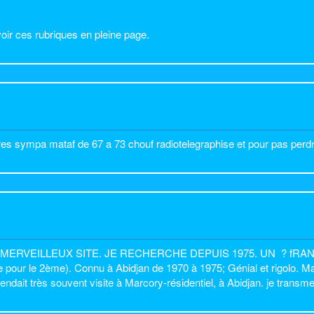
oir ces rubriques en pleine page.
 tres sympa mataf de 67 a 73 chouf radiotelegraphise et pour pas perd
or et ce MERVEILLEUX SITE. JE RECHERCHE DEPUIS 1975. UN
? fRAN
 le 2ème). Connu à Abidjan de 1970 à 1975; Génial et rigolo. Marié
 rendait très souvent visite à Marcory-résidentiel, à Abidjan. je trans