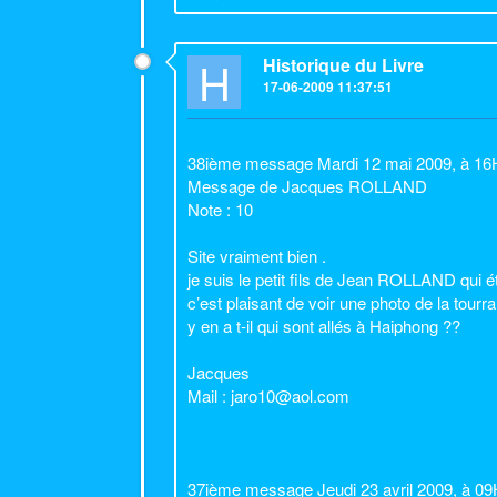
H
Historique du Livre
17-06-2009 11:37:51
38ième message Mardi 12 mai 2009, à 16
Message de Jacques ROLLAND
Note : 10
Site vraiment bien .
je suis le petit fils de Jean ROLLAND qui ét
c’est plaisant de voir une photo de la tourra
y en a t-il qui sont allés à Haiphong ??
Jacques
Mail : jaro10@aol.com
37ième message Jeudi 23 avril 2009, à 0