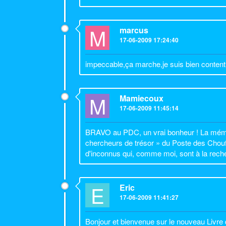
M
marcus
17-06-2009 17:24:40
impeccable,ça marche,je suis bien conten
M
Mamiecoux
17-06-2009 11:45:14
BRAVO au PDC, un vrai bonheur ! La mémoire
chercheurs de trésor » du Poste des Choufs 
d'inconnus qui, comme moi, sont à la reche
E
Eric
17-06-2009 11:41:27
Bonjour et bienvenue sur le nouveau Liv