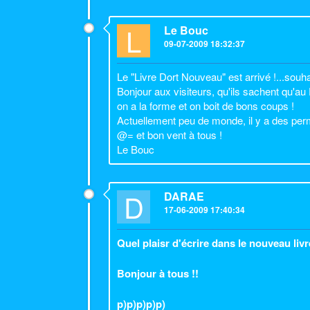
L
Le Bouc
09-07-2009 18:32:37
Le "Livre Dort Nouveau" est arrivé !...souhai
Bonjour aux visiteurs, qu'ils sachent qu'a
on a la forme et on boit de bons coups !
Actuellement peu de monde, il y a des permi
@= et bon vent à tous !
Le Bouc
D
DARAE
17-06-2009 17:40:34
Quel plaisr d'écrire dans le nouveau livre
Bonjour à tous !!
p)p)p)p)p)