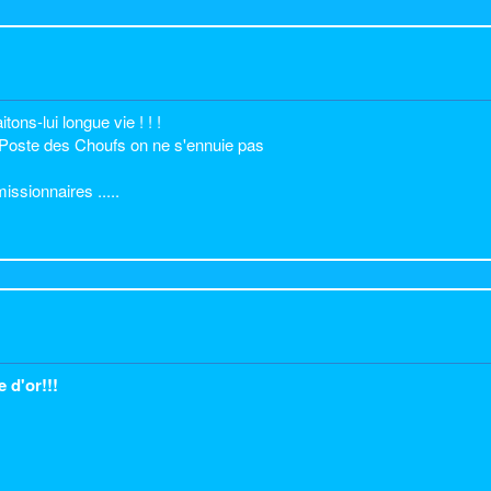
tons-lui longue vie ! ! !
u Poste des Choufs on ne s'ennuie pas
ssionnaires .....
 d'or!!!