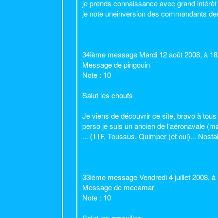
je prends connaissance avec grand intérèt l
je note uneinversion des commandants des c
34ième message Mardi 12 août 2008, à 1
Message de pingouin
Note : 10
Salut les choufs
Je viens de découvrir ce site, bravo à tous 
perso je suis un ancien de l'aéronavale (m
... (11F, Toussus, Quimper (et oui)... Nostal
33ième message Vendredi 4 juillet 2008, 
Message de mecamar
Note : 10
Salut les arsouilles