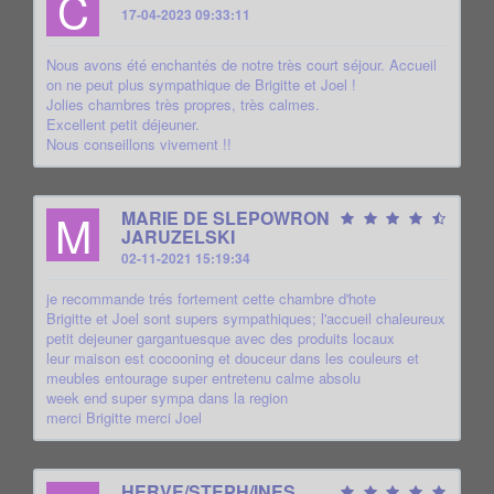
C
17-04-2023 09:33:11
Nous avons été enchantés de notre très court séjour. Accueil
on ne peut plus sympathique de Brigitte et Joel !
Jolies chambres très propres, très calmes.
Excellent petit déjeuner.
Nous conseillons vivement !!
M
MARIE DE SLEPOWRON
JARUZELSKI
02-11-2021 15:19:34
je recommande trés fortement cette chambre d'hote
Brigitte et Joel sont supers sympathiques; l'accueil chaleureux
petit dejeuner gargantuesque avec des produits locaux
leur maison est cocooning et douceur dans les couleurs et
meubles entourage super entretenu calme absolu
week end super sympa dans la region
merci Brigitte merci Joel
HERVE/STEPH/INES