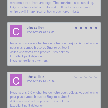
windows since there are bugs! The breakfast is outstanding,
Brigitte bakes delicious tarts and muffins to enhance your
entire day!! Thank You for being such great Hosts!
C
chevallier
17-04-2023 20:12:03
Nous avons été enchantés de notre court séjour. Accueil on ne
peut plus sympathique de Brigitte et Joel !
Jolies chambres très propres, très calmes.
Excellent petit déjeuner.
Nous conseillons vivement !!!
C
chevallier
17-04-2023 20:10:50
Nous avons été enchantés de notre court séjour. Accueil on ne
peut plus sympathique de Brigitte et Joel !
Jolies chambres très propres, très calmes.
Excellent petit déjeuner.