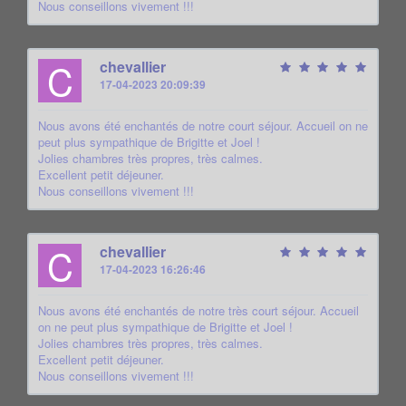
Nous conseillons vivement !!!
C
chevallier
17-04-2023 20:09:39
Nous avons été enchantés de notre court séjour. Accueil on ne
peut plus sympathique de Brigitte et Joel !
Jolies chambres très propres, très calmes.
Excellent petit déjeuner.
Nous conseillons vivement !!!
C
chevallier
17-04-2023 16:26:46
Nous avons été enchantés de notre très court séjour. Accueil
on ne peut plus sympathique de Brigitte et Joel !
Jolies chambres très propres, très calmes.
Excellent petit déjeuner.
Nous conseillons vivement !!!