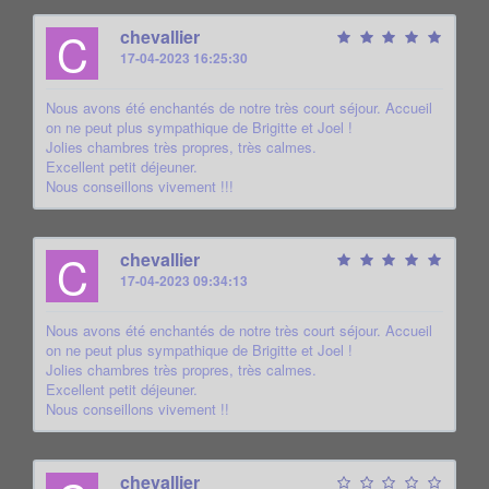
C
chevallier
17-04-2023 16:25:30
Nous avons été enchantés de notre très court séjour. Accueil
on ne peut plus sympathique de Brigitte et Joel !
Jolies chambres très propres, très calmes.
Excellent petit déjeuner.
Nous conseillons vivement !!!
C
chevallier
17-04-2023 09:34:13
Nous avons été enchantés de notre très court séjour. Accueil
on ne peut plus sympathique de Brigitte et Joel !
Jolies chambres très propres, très calmes.
Excellent petit déjeuner.
Nous conseillons vivement !!
chevallier