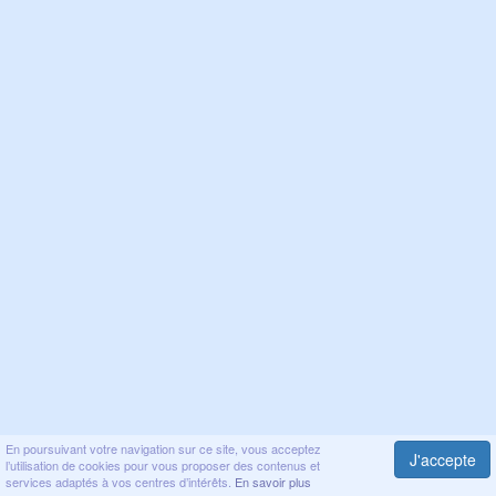
En poursuivant votre navigation sur ce site, vous acceptez
J'accepte
l’utilisation de cookies pour vous proposer des contenus et
services adaptés à vos centres d’intérêts.
En savoir plus