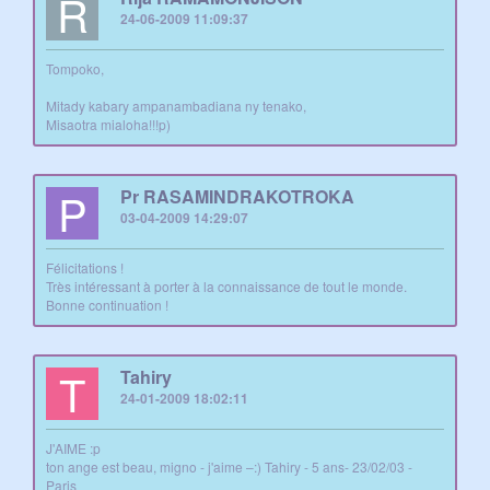
R
24-06-2009 11:09:37
Tompoko,
Mitady kabary ampanambadiana ny tenako,
Misaotra mialoha!!!p)
P
Pr RASAMINDRAKOTROKA
03-04-2009 14:29:07
Félicitations !
Très intéressant à porter à la connaissance de tout le monde.
Bonne continuation !
T
Tahiry
24-01-2009 18:02:11
J'AIME :p
ton ange est beau, migno - j'aime –:) Tahiry - 5 ans- 23/02/03 -
Paris