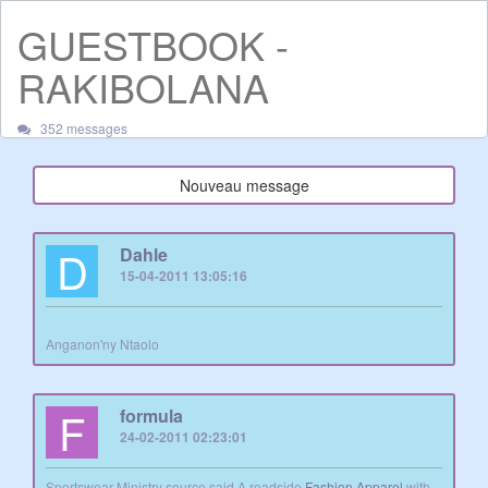
GUESTBOOK -
RAKIBOLANA
352 messages
Nouveau message
D
Dahle
15-04-2011 13:05:16
Anganon'ny Ntaolo
F
formula
24-02-2011 02:23:01
Sportswear Ministry source said A roadside
Fashion Apparel
with