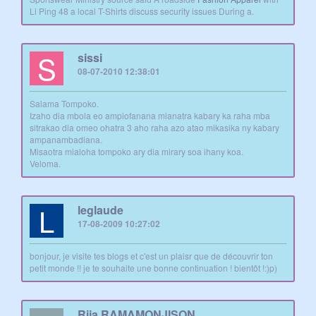
Li Ping 48 a local T-Shirts discuss security issues During a.
S
sissi
08-07-2010 12:38:01
Salama Tompoko.
Izaho dia mbola eo ampiofanana mianatra kabary ka raha mba
sitrakao dia omeo ohatra 3 aho raha azo atao mikasika ny kabary
ampanambadiana.
Misaotra mialoha tompoko ary dia mirary soa ihany koa.
Veloma.
L
leglaude
17-08-2009 10:27:02
bonjour, je visite tes blogs et c'est un plaisr que de découvrir ton
petit monde !! je te souhaite une bonne continuation ! bientôt !:)p)
Rija RAMAMONJISON