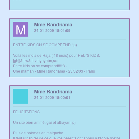
M
Mme Randriama
24-01-2009 18:01:09
ENTRE KIDS ON SE COMPREND ! p)
Voilà les mots de Haja ( 18 mois) pour HELI'S KIDS.
jghjj&lt;w&lt;rvthynyhbn,sx:|
Entre kids on se comprend!!!!:8 -
Une maman - Mme Randriama - 23/02/03 - Paris
Mme Randriama
24-01-2009 18:00:01
FELICITATIONS
Un site bien animé, gai et attrayant.p)
Plus de poèmes en malgache.
Il faut s'inspirer de ce que vos parents ont appris à l'école (petite