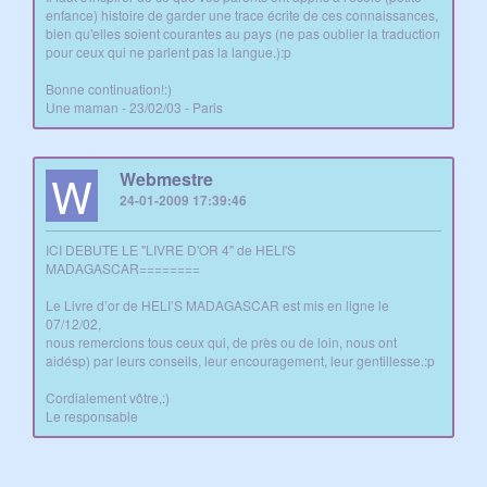
enfance) histoire de garder une trace écrite de ces connaissances,
bien qu'elles soient courantes au pays (ne pas oublier la traduction
pour ceux qui ne parlent pas la langue.):p
Bonne continuation!:)
Une maman - 23/02/03 - Paris
W
Webmestre
24-01-2009 17:39:46
ICI DEBUTE LE "LIVRE D'OR 4" de HELI'S
MADAGASCAR========
Le Livre d’or de HELI’S MADAGASCAR est mis en ligne le
07/12/02,
nous remercions tous ceux qui, de près ou de loin, nous ont
aidésp) par leurs conseils, leur encouragement, leur gentillesse.:p
Cordialement vôtre,:)
Le responsable