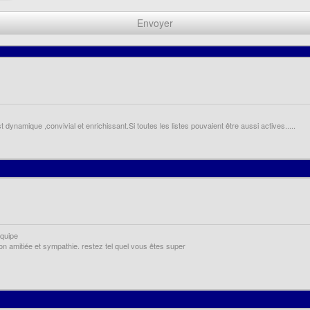
dynamique ,convivial et enrichissant.Si toutes les listes pouvaient être aussi actives.....
équipe
n amitiée et sympathie. restez tel quel vous êtes super