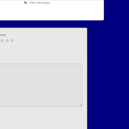
243 messages
note