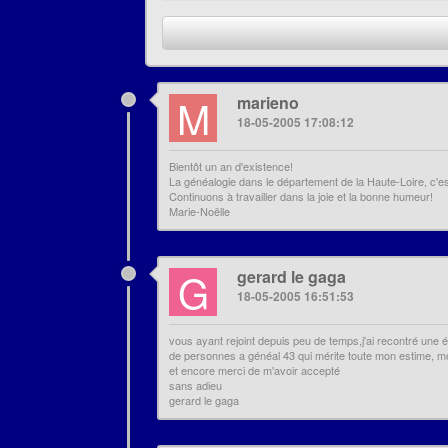
M
marieno
18-05-2005 17:08:12
Bientôt un an d'existence!
La généalogie dans le département de la Haute-Loire, c'est 
Continuons à travailler dans la joie et la bonne humeur!
Marie-Noëlle
G
gerard le gaga
18-05-2005 16:51:53
vous ayant rejoint depuis peu de temps,j'ai recontré une 
de personnes a généal 43 qui mérite toute mon estime, mo
et encore merci de m'avoir accepté
sans adieu
gerard le gaga