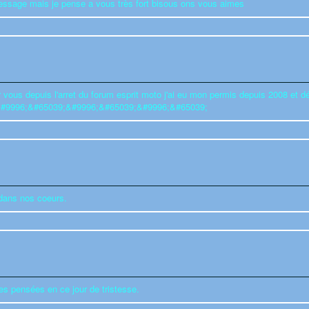
message mais je pense a vous très fort bisous ons vous aimes
vous depuis l'arret du forum esprit moto j'ai eu mon permis depuis 2008 et dé
zzz&#9996;&#65039;&#9996;&#65039;&#9996;&#65039;
dans nos coeurs.
es pensées en ce jour de tristesse.