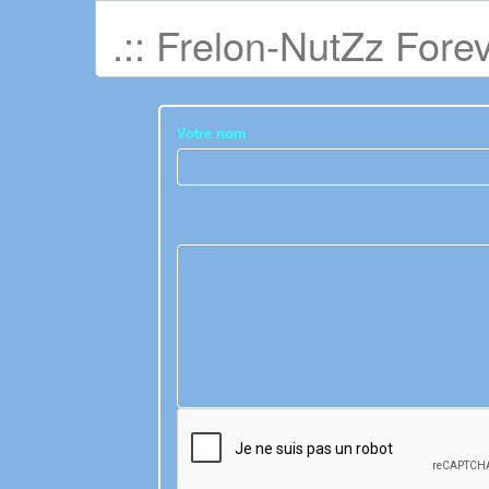
.:: Frelon-NutZz Foreve
Votre nom