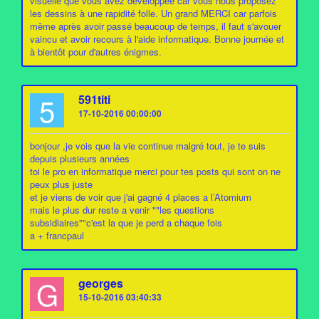
visuelle que vous avez développée car vous nous proposez
les dessins à une rapidité folle. Un grand MERCI car parfois
même après avoir passé beaucoup de temps, il faut s'avouer
vaincu et avoir recours à l'aide informatique. Bonne journée et
à bientôt pour d'autres énigmes.
5
591titi
17-10-2016 00:00:00
bonjour ,je vois que la vie continue malgré tout, je te suis
depuis plusieurs années
toi le pro en informatique merci pour tes posts qui sont on ne
peux plus juste
et je viens de voir que j'ai gagné 4 places a l’Atomium
mais le plus dur reste a venir ""les questions
subsidiaires""c'est la que je perd a chaque fois
a + francpaul
G
georges
15-10-2016 03:40:33