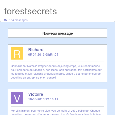
forestsecrets
154 messages
Nouveau message
R
Richard
05-04-2013 08:51:04
Connaissant Nathalie Wagner depuis déjà longtemps, je la recommande
pour son sens de l'analyse, ses idées, son approche, fort pertinentes sur
les affaires et les relations professionnelles, grâce à ses expériences de
coaching en entreprise et en conseil.
V
Victoire
16-03-2013 22:16:11
Merci infiniment pour votre aide, vos conseils et votre patience. Chaque
coaching me permet d´avancer un peu plus. Grâce à vous je vois le bout