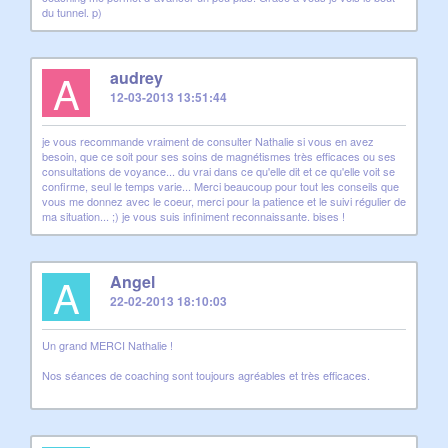
du tunnel. p)
A
audrey
12-03-2013 13:51:44
je vous recommande vraiment de consulter Nathalie si vous en avez
besoin, que ce soit pour ses soins de magnétismes très efficaces ou ses
consultations de voyance... du vrai dans ce qu'elle dit et ce qu'elle voit se
confirme, seul le temps varie... Merci beaucoup pour tout les conseils que
vous me donnez avec le coeur, merci pour la patience et le suivi régulier de
ma situation... ;) je vous suis infiniment reconnaissante. bises !
A
Angel
22-02-2013 18:10:03
Un grand MERCI Nathalie !
Nos séances de coaching sont toujours agréables et très efficaces.