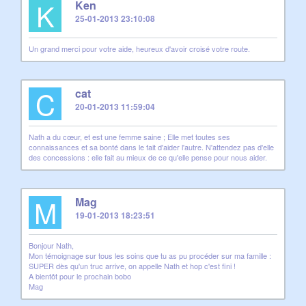
K
Ken
25-01-2013 23:10:08
Un grand merci pour votre aide, heureux d'avoir croisé votre route.
C
cat
20-01-2013 11:59:04
Nath a du cœur, et est une femme saine ; Elle met toutes ses
connaissances et sa bonté dans le fait d'aider l'autre. N'attendez pas d'elle
des concessions : elle fait au mieux de ce qu'elle pense pour nous aider.
M
Mag
19-01-2013 18:23:51
Bonjour Nath,
Mon témoignage sur tous les soins que tu as pu procéder sur ma famille :
SUPER dès qu'un truc arrive, on appelle Nath et hop c'est fini !
A bientôt pour le prochain bobo
Mag