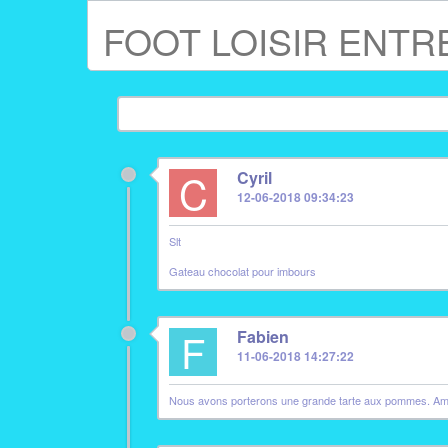
FOOT LOISIR ENTR
C
Cyril
12-06-2018 09:34:23
Slt
Gateau chocolat pour imbours
F
Fabien
11-06-2018 14:27:22
Nous avons porterons une grande tarte aux pommes. Ami