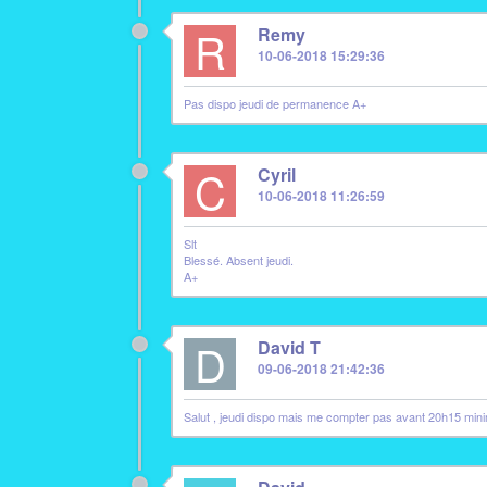
R
Remy
10-06-2018 15:29:36
Pas dispo jeudi de permanence A+
C
Cyril
10-06-2018 11:26:59
Slt
Blessé. Absent jeudi.
A+
D
David T
09-06-2018 21:42:36
Salut , jeudi dispo mais me compter pas avant 20h15 minimum