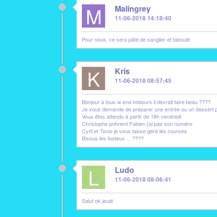
M
Malingrey
11-06-2018 14:18:40
Pour nous, ce sera pâté de sanglier et taboulé.
K
Kris
11-06-2018 08:57:45
Bonjour à tous w end Imbours il devrait faire beau ????
Je vous demande de préparer une entrée ou un dessert par
Vous êtes attendu à partir de 18h vendredi
Christophe prévient Fabien j'ai pas son numéro
Cyril et Tonio je vous laisse géré les courses
Bisous les footeux ... ????
L
Ludo
11-06-2018 08:06:41
Salut ok jeudi