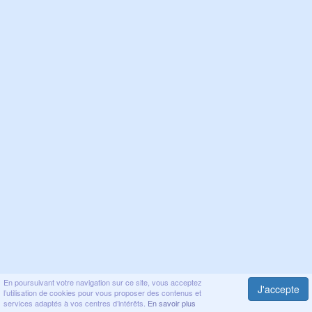
En poursuivant votre navigation sur ce site, vous acceptez
J'accepte
l’utilisation de cookies pour vous proposer des contenus et
services adaptés à vos centres d’intérêts.
En savoir plus