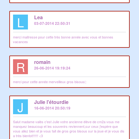
L
Lea
03-07-2014 22:50:31
merci maitresse pour cette très bonne année avec vous et bonnes
vacances
R
romain
26-06-2014 19:19:24
merci pour cette année merveilleux gros bisous(:
J
Julie l'étourdie
16-06-2014 20:50:19
Salut madame valès c'est Julie votre ancienne élève de cm2a vous me
manquez beaucoup et les souvenirs reviennent,sur ceux j'espère que
vous allez bien et je vous fait de gros gros bisous sur la joue et je vous dis
a très bientot!!!!!! <3