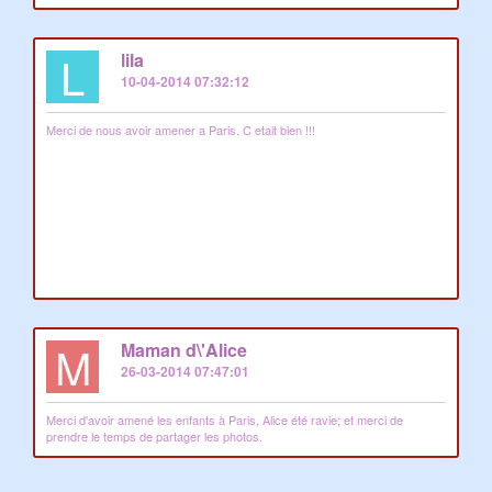
L
lila
10-04-2014 07:32:12
Merci de nous avoir amener a Paris. C etait bien !!!
M
Maman d\'Alice
26-03-2014 07:47:01
Merci d'avoir amené les enfants à Paris, Alice été ravie; et merci de
prendre le temps de partager les photos.