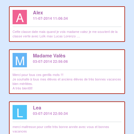
A
Alex
11-07-2014 11:06:34
Cette classe date mais quand je vois madame valez je me souvient de la
classe verte avec Loïk max Lucas Lorenzo ....
M
Madame Valès
03-07-2014 22:56:06
Merci pour tous ces gentils mots !!!
Je souhaite à tous mes élèves et anciens élèves de très bonnes vacances
bien méritées.
A très bientôt!
L
Lea
03-07-2014 22:50:34
merci maitresse pour cette très bonne année avec vous et bonnes
vacances