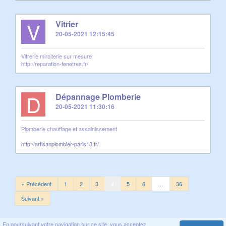
V
Vitrier
20-05-2021 12:15:45
Vitrerie miroiterie sur mesure
http://reparation-fenetres.fr/
D
Dépannage Plomberie
20-05-2021 11:30:16
Plomberie chauffage et assainissement
http://artisanplombier-paris13.fr/
« Précédent
1
2
3
4
5
6
…
36
Suivant »
En poursuivant votre navigation sur ce site, vous acceptez