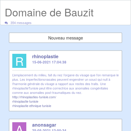
Domaine de Bauzit
354 messages
Nouveau message
R
rhinoplastie
15-06-2021 17:04:38
L’emplacement du milieu, fait du nez l’organe du visage que l’on remarque le
plus. Les imperfectionsnasales peuvent engendrer un souci qui nuit à
l’harmonie générale du visage a rapport aux restes des traits. Une
rhinoplastieTunisie peut être correctrice aux anomalies congénitales
comme aux anomalies post-traumatiques du nez.
http://rhinoplasties-tunisie.com/
rhinoplastie tunisie
rhinoplastie ethnique tunisie
A
anonsagar
25-05-2021 12:50:34