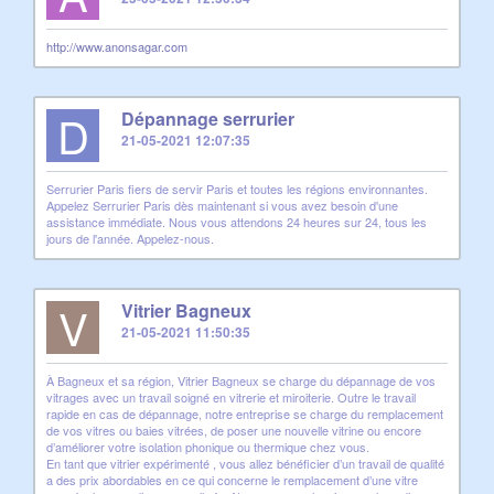
http://www.anonsagar.com
D
Dépannage serrurier
21-05-2021 12:07:35
Serrurier Paris fiers de servir Paris et toutes les régions environnantes.
Appelez Serrurier Paris dès maintenant si vous avez besoin d'une
assistance immédiate. Nous vous attendons 24 heures sur 24, tous les
jours de l'année. Appelez-nous.
V
Vitrier Bagneux
21-05-2021 11:50:35
À Bagneux et sa région, Vitrier Bagneux se charge du dépannage de vos
vitrages avec un travail soigné en vitrerie et miroiterie. Outre le travail
rapide en cas de dépannage, notre entreprise se charge du remplacement
de vos vitres ou baies vitrées, de poser une nouvelle vitrine ou encore
d’améliorer votre isolation phonique ou thermique chez vous.
En tant que vitrier expérimenté , vous allez bénéficier d’un travail de qualité
a des prix abordables en ce qui concerne le remplacement d’une vitre