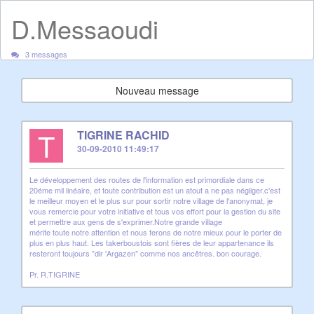
D.Messaoudi
3 messages
Nouveau message
T
TIGRINE RACHID
30-09-2010 11:49:17
Le développement des routes de l'information est primordiale dans ce
20éme mil linéaire, et toute contribution est un atout a ne pas négliger.c'est
le meilleur moyen et le plus sur pour sortir notre village de l'anonymat, je
vous remercie pour votre initiative et tous vos effort pour la gestion du site
et permettre aux gens de s'exprimer.Notre grande village
mérite toute notre attention et nous ferons de notre mieux pour le porter de
plus en plus haut. Les takerboustois sont fières de leur appartenance ils
resteront toujours "dir 'Argazen" comme nos ancêtres. bon courage.
Pr. R.TIGRINE