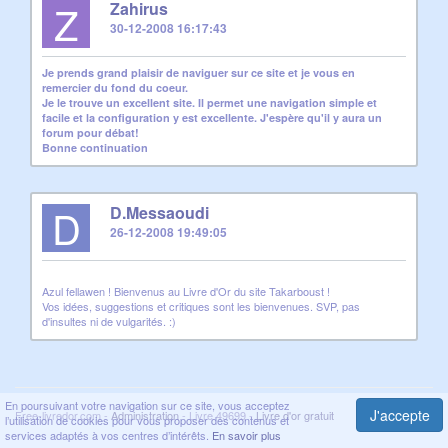
Z
Zahirus
30-12-2008 16:17:43
Je prends grand plaisir de naviguer sur ce site et je vous en
remercier du fond du coeur.
Je le trouve un excellent site. Il permet une navigation simple et
facile et la configuration y est excellente. J'espère qu'il y aura un
forum pour débat!
Bonne continuation
D
D.Messaoudi
26-12-2008 19:49:05
Azul fellawen ! Bienvenus au Livre d'Or du site Takarboust !
Vos idées, suggestions et critiques sont les bienvenues. SVP, pas
d'insultes ni de vulgarités. :)
En poursuivant votre navigation sur ce site, vous acceptez
J'accepte
Free-livredor.com -
Administration
- Livre 49699 -
Livre d'or gratuit
l’utilisation de cookies pour vous proposer des contenus et
services adaptés à vos centres d’intérêts.
En savoir plus