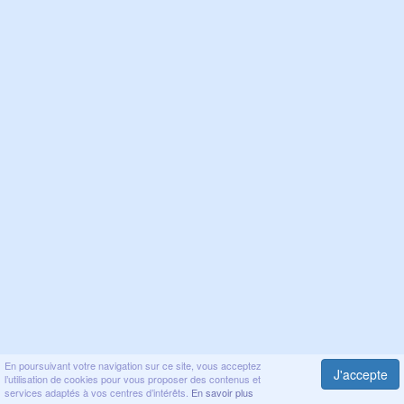
En poursuivant votre navigation sur ce site, vous acceptez
J'accepte
l’utilisation de cookies pour vous proposer des contenus et
services adaptés à vos centres d’intérêts.
En savoir plus