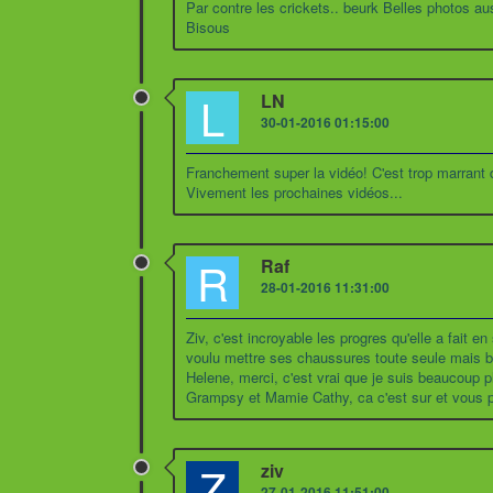
Par contre les crickets.. beurk Belles photos aus
Bisous
L
LN
30-01-2016 01:15:00
Franchement super la vidéo! C'est trop marrant de 
Vivement les prochaines vidéos...
R
Raf
28-01-2016 11:31:00
Ziv, c'est incroyable les progres qu'elle a fait
voulu mettre ses chaussures toute seule mais b
Helene, merci, c'est vrai que je suis beaucoup p
Grampsy et Mamie Cathy, ca c'est sur et vous p
Z
ziv
27-01-2016 11:51:00