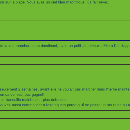
si sur la plage. Vous avez un ciel bleu magnifique. Ca fait rêver..
la voir marcher en se dandinant, avec un petit air sérieux.. Elle a l'air d'appré
 en seulement 2 semaines, avant elle ne voulait pas marcher dans l'herbe maint
on ca ce n'est pas gagné!!
lus tranquille maintenant, plus detendue.
ouvez aussi commencer a faire squats parce qu'il se passe un tas trucs au r