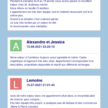
Pendant la semaine du 8 au 15 janvier nous avons passé un excellent
séjour chez M. Audineau.michel.
Nous étions en famille (5 adultes).
L'appartement est très bien équipé, tout le matériel nécessaire est là et
même plus.
Quand à la situation c'est vraiment génial.
Je suis très tentée par un séjour en été.
A recommander sans hésitation
A
Alexandre et Jessica
13-08-2021 23:20:10
3ème séjour à Combloux toujours aussi agréable et calme. Cadre
magnifique et logement très bien situé. Appartement correspondant à la
description, propriétaire disponible et réactif aux différents échanges.
L
Lemoine
15-07-2021 21:01:44
ravis de notre séjour dans cet appartement situé dans un ensemble plein
de charme ,parc compris ,
très bien équipé très propre ,a quelques pas de biotope et des commerces
.Marie & Pierre Lemoine