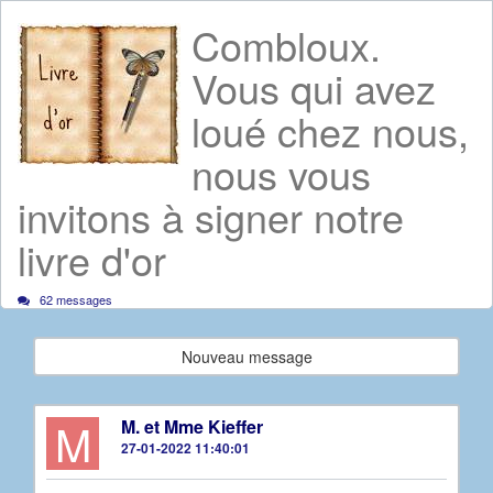
Combloux.
Vous qui avez
loué chez nous,
nous vous
invitons à signer notre
livre d'or
62 messages
Nouveau message
M
M. et Mme Kieffer
27-01-2022 11:40:01