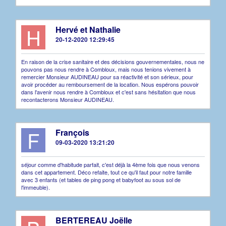
H
Hervé et Nathalie
20-12-2020 12:29:45
En raison de la crise sanitaire et des décisions gouvernementales, nous ne
pouvons pas nous rendre à Combloux, mais nous tenions vivement à
remercier Monsieur AUDINEAU pour sa réactivité et son sérieux, pour
avoir procéder au remboursement de la location. Nous espérons pouvoir
dans l'avenir nous rendre à Combloux et c'est sans hésitation que nous
recontacterons Monsieur AUDINEAU.
F
François
09-03-2020 13:21:20
séjour comme d'habitude parfait, c'est déjà la 4ème fois que nous venons
dans cet appartement. Déco refaite, tout ce qu'il faut pour notre famille
avec 3 enfants (et tables de ping pong et babyfoot au sous sol de
l'immeuble).
BERTEREAU Joëlle