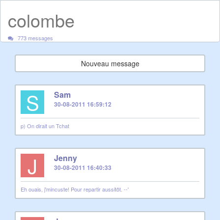
colombe
773 messages
Nouveau message
S
Sam
30-08-2011 16:59:12
p) On dirait un Tchat
J
Jenny
30-08-2011 16:40:33
Eh ouais, j'mincuste! Pour repartir aussitôt. --'