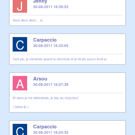
J
Jenny
30-08-2011 16:39:52
Vous deux alors... x]
C
Carpaccio
30-08-2011 16:33:05
Tant pis, je viendrais quand tu dormiras et je ferais aucun bruit p)
A
Arsou
30-08-2011 16:07:39
Et alors je me défendrais, je fais du ninjuntsu!
( Héhé 8) )
C
Carpaccio
30-08-2011 16:04:35