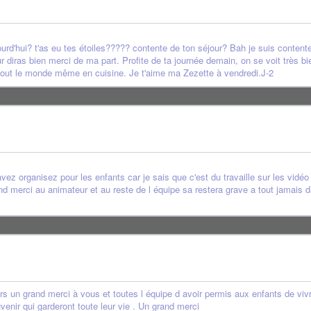
jourd'hui? t'as eu tes étoiles????? contente de ton séjour? Bah je suis conten
iras bien merci de ma part. Profite de ta journée demain, on se voit très bientô
tout le monde même en cuisine. Je t'aime ma Zezette à vendredi.J-2
ez organisez pour les enfants car je sais que c'est du travaille sur les vidéo 
d merci au animateur et au reste de l équipe sa restera grave a tout jamais d
un grand merci à vous et toutes l équipe d avoir permis aux enfants de vivre 
venir qui garderont toute leur vie . Un grand merci