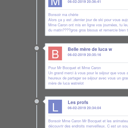
M
06-02-2019 20:36:41
Bonsoir ma chérie
Alors ça y est ,dernier jour de ski pour vous au
Mme Caron ont mis en ligne vos journées, tu leur d
du matin????gros gros bisous et remercie bien 
B
Belle mère de luca w
06-02-2019 20:35:16
Pour Mr Bocquet et Mme Caron
Un grand merci à vous pour le séjour que vous av
heureux de partager se séjour avec vous un gran
mère de luca watrelot
L
Les profs
06-02-2019 20:34:04
Bonsoir Mme Caron Mr Bocquet et les animateurs 
découvrir des endroits merveilleux. C est un sou