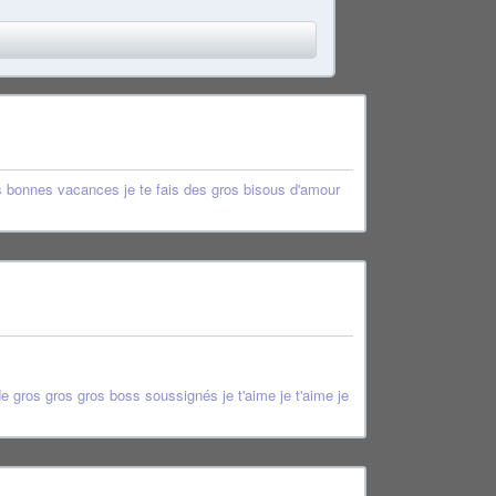
des bonnes vacances je te fais des gros bisous d'amour
de gros gros gros boss soussignés je t'aime je t'aime je