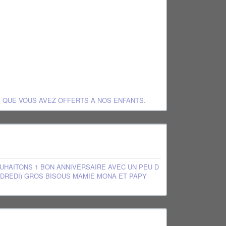
S QUE VOUS AVEZ OFFERTS À NOS ENFANTS.
OUHAITONS 1 BON ANNIVERSAIRE AVEC UN PEU D
NDREDI) GROS BISOUS MAMIE MONA ET PAPY