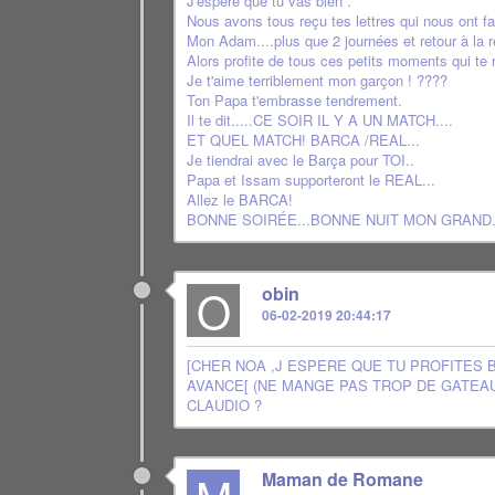
J'espère que tu vas bien .
Nous avons tous reçu tes lettres qui nous ont f
Mon Adam....plus que 2 journées et retour à la ré
Alors profite de tous ces petits moments qui te
Je t'aime terriblement mon garçon ! ????
Ton Papa t'embrasse tendrement.
Il te dit.....CE SOIR IL Y A UN MATCH....
ET QUEL MATCH! BARCA /REAL...
Je tiendrai avec le Barça pour TOI..
Papa et Issam supporteront le REAL...
Allez le BARCA!
BONNE SOIRÉE...BONNE NUIT MON GRAND.
O
obin
06-02-2019 20:44:17
[CHER NOA ,J ESPERE QUE TU PROFITES 
AVANCE[ (NE MANGE PAS TROP DE GATEA
CLAUDIO ?
Maman de Romane