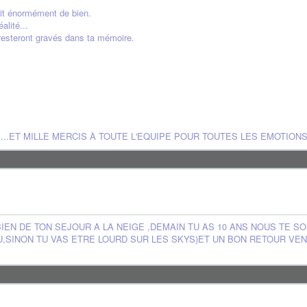
ait énormément de bien.
alité...
 resteront gravés dans ta mémoire.
...ET MILLE MERCIS À TOUTE L'EQUIPE POUR TOUTES LES EMOTION
BIEN DE TON SEJOUR A LA NEIGE ,DEMAIN TU AS 10 ANS NOUS TE S
U,SINON TU VAS ETRE LOURD SUR LES SKYS)ET UN BON RETOUR VE