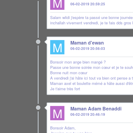
M
06-02-2019 20:59:25
Salam wlidi j'espère ta passé une bonne journée
inchallah vivement vendredi, je te fais dds gros 
M
Maman d'ewan
06-02-2019 20:56:03
Bonsoir mon ange bien mangé ?
Passe une bonne soirée mon cœur et je te souh
Bonne nuit mon cœur
A vendredi j'ai hâte ici tout va bien ont pense a to
Maman axel et boulette mémé a hâte aussi d'êtr
Je t'aime très fort
M
Maman Adam Benaddi
06-02-2019 20:46:19
Bonsoir Adam,