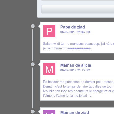
P
Papa de ziad
06-02-2019 21:47:33
Salam wlidi tu me manques beaucoup, j'ai hâte d'
je t'aimmmmmmeeeeeeeeeeeee
M
Maman de alicia
06-02-2019 21:27:22
Re bonsoir ma princesse ce dernier petit messag
Demain c'est le temps de faire ta valise surtout n'
N'oublie ton ipod tes écouteurs le chargeurs et e
t'aime je t'aime je t'aime je t'aime
Maman de ziad