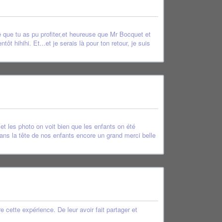
te que tu as pu profiter,et heureuse que Mr Bocquet et
t hihihi. Et...et je serais là pour ton retour, je suis
et les photo on voit bien que les enfants on été
ans la tête de nos enfants encore un grand merci belle
cette expérience. De leur avoir fait partager et