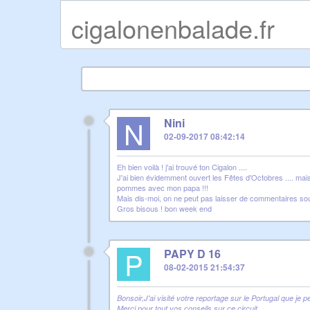
cigalonenbalade.fr
N
Nini
02-09-2017 08:42:14
Eh bien voilà ! j'ai trouvé ton Cigalon ....
J'ai bien évidemment ouvert les Fêtes d'Octobres .... mai
pommes avec mon papa !!!
Mais dis-moi, on ne peut pas laisser de commentaires sous
Gros bisous ! bon week end
P
PAPY D 16
08-02-2015 21:54:37
Bonsoir,J'ai visité votre reportage sur le Portugal que je 
Merci pour tout vos conseils sur ce circuit