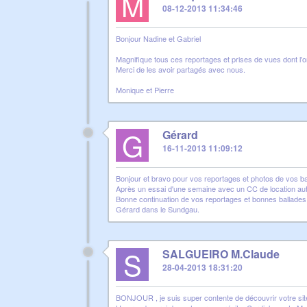
M
08-12-2013 11:34:46
Bonjour Nadine et Gabriel
Magnifique tous ces reportages et prises de vues dont l'o
Merci de les avoir partagés avec nous.
Monique et Pierre
G
Gérard
16-11-2013 11:09:12
Bonjour et bravo pour vos reportages et photos de vos b
Après un essai d'une semaine avec un CC de location aut
Bonne continuation de vos reportages et bonnes ballades
Gérard dans le Sundgau.
S
SALGUEIRO M.Claude
28-04-2013 18:31:20
BONJOUR , je suis super contente de découvrir votre site 