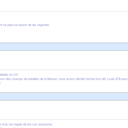
nt ne peut se lasser de les regarder.
allades en CC.
our des champs de batailles de la Meuse, nous avons décidé l'achat d'un Mc Louis 878 pour 
!
et je me régale de lire vos aventures .