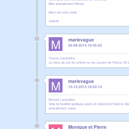
Bien amicalement Patrice
Merci de votre visite.
Gabriel
M
marievague
26-09-2014 10:45:52
Coucou Lavandine,
Je viens de voir ton article sur les Lavoirs de l'Yonne. Eh 
M
marievague
10-12-2013 18:03:14
Bonsoir Lavandine,
Voilà j'ai feuilleté quelques posts et notamment Noël en Al
amicalement. marie
Monique et Pierre