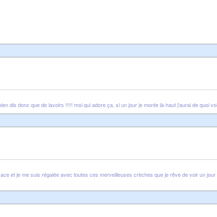
bien dis donc que de lavoirs !!!!! moi qui adore ça, si un jour je monte là-haut j'aurai de quoi v
sace et je me suis régalée avec toutes ces merveilleuses crèches que je rêve de voir un jour ! 