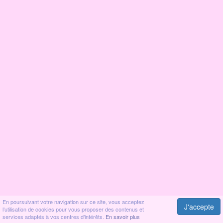
En poursuivant votre navigation sur ce site, vous acceptez
J'accepte
l’utilisation de cookies pour vous proposer des contenus et
services adaptés à vos centres d’intérêts.
En savoir plus