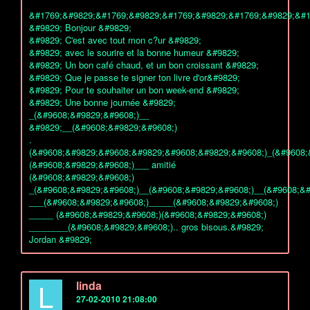
&#1769;&#9829;&#1769;&#9829;&#1769;&#9829;&#1769;&#9829;&#1
&#9829; Bonjour &#9829;
&#9829; C'est avec tout mon c?ur &#9829;
&#9829; avec le sourire et la bonne humeur &#9829;
&#9829; Un bon café chaud, et un bon croissant &#9829;
&#9829; Que je passe te signer ton livre d'or&#9829;
&#9829; Pour te souhaiter un bon week-end &#9829;
&#9829; Une bonne journée &#9829;
_(&#9608;&#9829;&#9608;)__
&#9829;__(&#9608;&#9829;&#9608;)
.
(&#9608;&#9829;&#9608;&#9829;&#9608;&#9829;&#9608;)_(&#9608;
(&#9608;&#9829;&#9608;)___ amitié
(&#9608;&#9829;&#9608;)
_(&#9608;&#9829;&#9608;)__(&#9608;&#9829;&#9608;)__(&#9608;&#
___(&#9608;&#9829;&#9608;)_____(&#9608;&#9829;&#9608;)
_____ (&#9608;&#9829;&#9608;)(&#9608;&#9829;&#9608;)
________(&#9608;&#9829;&#9608;).. gros bisous.&#9829;
Jordan &#9829;
L
linda
27-02-2010 21:08:00