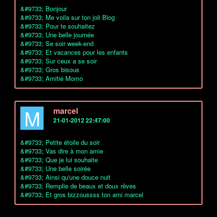
&#9733; Bonjour
&#9733; Me voila sur ton joli Blog
&#9733; Pour te souhaitez
&#9733; Une belle journée
&#9733; Se soir week-end
&#9733; Et vacances pour les enfants
&#9733; Sur ceux a se soir
&#9733; Gros bisous
&#9733; Amitié Momo
M
marcel
21-01-2012 22:47:00
&#9733; Petite étoile du soir
&#9733; Vas dire à mon amie
&#9733; Que je lui souhaite
&#9733; Une belle soirée
&#9733; Ainsi qu'une douce nuit
&#9733; Remplie de beaux et doux rêves
&#9733; Et gros bizzoussss ton ami marcel