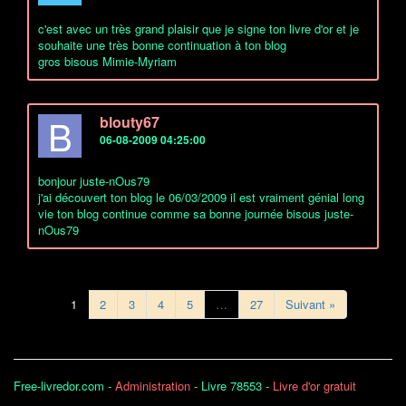
c'est avec un très grand plaisir que je signe ton livre d'or et je
souhaite une très bonne continuation à ton blog
gros bisous Mimie-Myriam
B
blouty67
06-08-2009 04:25:00
bonjour juste-nOus79
j'ai découvert ton blog le 06/03/2009 il est vraiment génial long
vie ton blog continue comme sa bonne journée bisous juste-
nOus79
1
2
3
4
5
…
27
Suivant »
Free-livredor.com -
Administration
- Livre 78553 -
Livre d'or gratuit