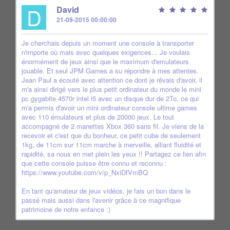
D
David
21-09-2015 00:00:00
Je cherchais depuis un moment une console à transporter
n'importe où mais avec quelques exigences... Je voulais
énormément de jeux ainsi que le maximum d'emulateurs
jouable. Et seul JPM Games a su répondre à mes attentes.
Jean Paul a écouté avec attention ce dont je rêvais d'avoir, il
m'a ainsi dirigé vers le plus petit ordinateur du monde le mini
pc gygabite 4570r intel i5 avec un disque dur de 2To, ce qui
m'a permis d'avoir un mini ordinateur console ultime games
avec 110 émulateurs et plus de 20000 jeux. Le tout
accompagné de 2 manettes Xbox 360 sans fil. Je viens de la
recevoir et c'est que du bonheur, ce petit cube de seulement
1kg, de 11cm sur 11cm marche à merveille, alliant fluidité et
rapidité, sa nous en met plein les yeux !! Partagez ce lien afin
que cette console puisse être connu et reconnu :
https://www.youtube.com/v/p_NxiDfVmBQ
En tant qu'amateur de jeux vidéos, je fais un bon dans le
passé mais aussi dans l'avenir grâce à ce magnifique
patrimoine de notre enfance :)