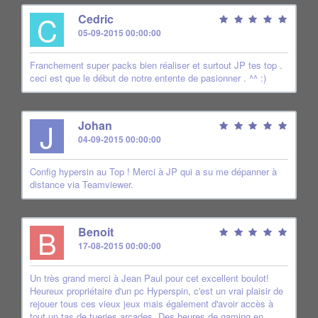
C
Cedric
05-09-2015 00:00:00
Franchement super packs bien réaliser et surtout JP tes top .
ceci est que le début de notre entente de pasionner . ^^ :)
J
Johan
04-09-2015 00:00:00
Config hypersin au Top ! Merci à JP qui a su me dépanner à
distance via Teamviewer.
B
Benoit
17-08-2015 00:00:00
Un très grand merci à Jean Paul pour cet excellent boulot!
Heureux propriétaire d'un pc Hyperspin, c'est un vrai plaisir de
rejouer tous ces vieux jeux mais également d'avoir accès à
tout un tas de tueries arcades. Des heures de gaming en