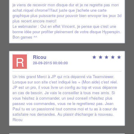
je viens de recevoir mon disque dur et je ne regrette pas mon
achat.niquel chrome!!!faut juste que j'achete une carte
graphique plus puissante pour pouvoir bien envoyer les jeux 3d
plus recent.encore merci!
Le webmaster : Oui en effet Vincent, je pense que c'est une
bonne idée pour profiter pleinement de votre disque Hyperspin.
Bon games ^^
R
Ricou
28-09-2015 00:00:00
Un très grand Merci à JP qui m'a dépanné via Teamviewer.
Lorsque sur son site c'est indiqué les + (Mon aide) c'est réel.
JP est un pro, il vous livre un config au top et vous dépanne
en cas de besoin. Je vais le conseiller à tous mes amis. Si
vous hésitez à commander, un seul conseil n'hésitez plus
passez vos commandes, vous ne le regretterez pas. Jean
Paul tu es un passionné tout comme moi et tu as à cœur de
satisfaire nos demandes. Au plaisir d'échanger à nouveau.
Ricou