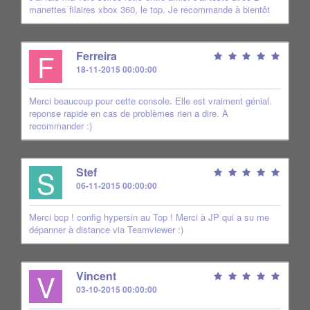
manettes filaires xbox 360, le top. Je recommande à bientôt
F
Ferreira
18-11-2015 00:00:00
Merci beaucoup pour cette console. Elle est vraiment génial.
reponse rapide en cas de problèmes rien a dire. À
recommander :)
S
Stef
06-11-2015 00:00:00
Merci bcp ! config hypersin au Top ! Merci à JP qui a su me
dépanner à distance via Teamviewer :)
V
Vincent
03-10-2015 00:00:00