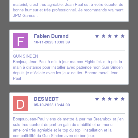
matériel, c’est très agréable. Jean Paul est à votre écoute, de
bonne humeur et très professionnel. Je recommande vraiment
JPM Games .
F
Fabien Durand
10-11-2023 10:03:39
GUN SINDEN
Bonjour, Jean-Paul à mis à jour ma box Fightstick et à pris la
main à distance pour installer avec patience mon Gun Sinden
depuis je m'éclate avec les jeux de tirs. Encore merci Jean-
Paul
D
DESMEDT
05-10-2023 13:44:00
Bonjour,Jean-Paul viens de mettre à jour ma Dreambox et j’en
suis très content de part un gain de stabilité et un menu
amélioré très agréable et le top du top l’installation et la
compatibilité du Gun Sinden avec de bon jeux