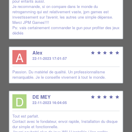
pour enfants aussi.
Je recommande, si on compare dans le monde du
retrogamming qui est relativement vaste, jpm games est
investissement sur l'avenir, les autres une simple dépense.
Merci JPM Games!!!!
Ps: vais certainement commander le gun pour profiter des jeux
dédiés
A
Alex
22-11-2023 17:01:57
Passion. Du matériel de qualité. Un professionnalisme
remarquable. Je le conseille vivement à tout le monde.
D
DE MEY
22-11-2023 16:04:05
Tout est parfait.
Contact avec le fondateur, envoi rapide, Installation du disque
dur simple et fonctionnelle.
J'aurai souhaité plus de jeux WII U installés (J'en profite