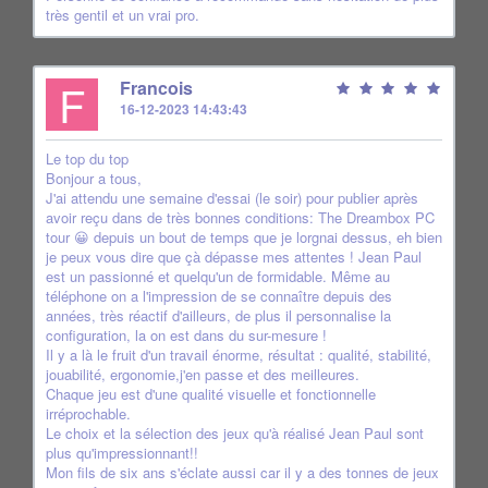
très gentil et un vrai pro.
F
Francois
16-12-2023 14:43:43
Le top du top
Bonjour a tous,
J'ai attendu une semaine d'essai (le soir) pour publier après
avoir reçu dans de très bonnes conditions: The Dreambox PC
tour 😀 depuis un bout de temps que je lorgnai dessus, eh bien
je peux vous dire que çà dépasse mes attentes ! Jean Paul
est un passionné et quelqu'un de formidable. Même au
téléphone on a l'impression de se connaître depuis des
années, très réactif d'ailleurs, de plus il personnalise la
configuration, la on est dans du sur-mesure !
Il y a là le fruit d'un travail énorme, résultat : qualité, stabilité,
jouabilité, ergonomie,j'en passe et des meilleures.
Chaque jeu est d'une qualité visuelle et fonctionnelle
irréprochable.
Le choix et la sélection des jeux qu'à réalisé Jean Paul sont
plus qu'impressionnant!!
Mon fils de six ans s'éclate aussi car il y a des tonnes de jeux