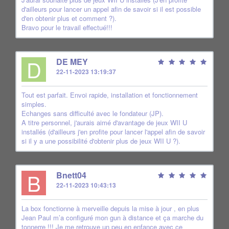
d'ailleurs pour lancer un appel afin de savoir si il est possible
d'en obtenir plus et comment ?).
Bravo pour le travail effectué!!!
D
DE MEY
22-11-2023 13:19:37
Tout est parfait. Envoi rapide, installation et fonctionnement
simples.
Echanges sans difficulté avec le fondateur (JP).
A titre personnel, j'aurais aimé d'avantage de jeux WII U
installés (d'ailleurs j'en profite pour lancer l'appel afin de savoir
si il y a une possibilité d'obtenir plus de jeux WII U ?).
B
Bnett04
22-11-2023 10:43:13
La box fonctionne à merveille depuis la mise à jour , en plus
Jean Paul m’a configuré mon gun à distance et ça marche du
tonnerre !!! Je me retrouve un peu en enfance avec ce