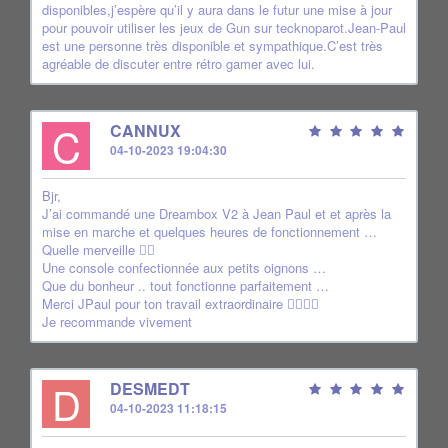
disponibles,j’espère qu’il y aura dans le futur une mise à jour
pour pouvoir utiliser les jeux de Gun sur tecknoparot.Jean-Paul
est une personne très disponible et sympathique.C’est très
agréable de discuter entre rétro gamer avec lui.
C
CANNUX
04-10-2023 19:04:30
Bjr,
J’ai commandé une Dreambox V2 à Jean Paul et et après la
mise en marche et quelques heures de fonctionnement …
Quelle merveille 👍🏼
Une console confectionnée aux petits oignons …
Que du bonheur .. tout fonctionne parfaitement …
Merci JPaul pour ton travail extraordinaire 👍🏼👍🏼
Je recommande vivement
D
DESMEDT
04-10-2023 11:18:15