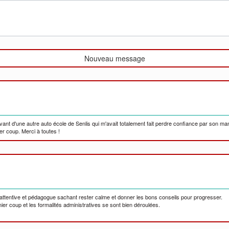
Nouveau message
rivant d'une autre auto école de Senlis qui m'avait totalement fait perdre confiance par son 
er coup. Merci à toutes !
attentive et pédagogue sachant rester calme et donner les bons conseils pour progresser.
er coup et les formalités administratives se sont bien déroulées.