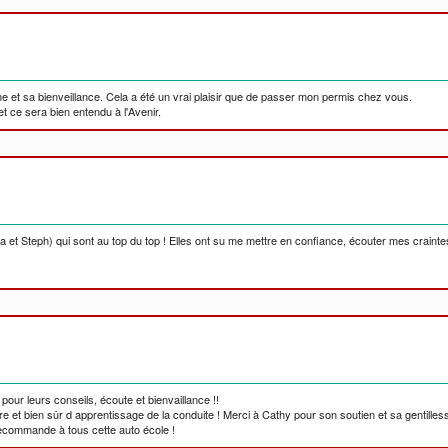
e et sa bienveillance. Cela a été un vrai plaisir que de passer mon permis chez vous.
t ce sera bien entendu à l'Avenir.
Béa et Steph) qui sont au top du top ! Elles ont su me mettre en confiance, écouter mes craint
 pour leurs conseils, écoute et bienvaillance !!
e et bien sûr d apprentissage de la conduite ! Merci à Cathy pour son soutien et sa gentilles
ecommande à tous cette auto école !