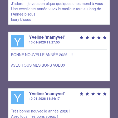
J'adore... je vous en pique quelques unes merci à vous
Une excellente année 2026 le meilleur tout au long de
l'Année bisous
laury bisous
Y
Yveline 'mamyvel'
10-01-2026 11:27:55
BONNE NOUVELLE ANNÉE 2026 !!!!
AVEC TOUS MES BONS VOEUX
Y
Yveline 'mamyvel'
10-01-2026 11:24:17
Très bonne nouvedlle année 2026 !
Avec tous mes bons voeux !