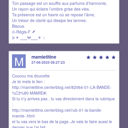
Ton passage est un souffle aux parfums d’harmonie,
Un rayon qui éclaire l’ombre grise des vies.
Ta présence est un havre où se repose l’âme,
Un trésor de clarté qui dissipe les larmes.
Bisous.
©-Régis-F 🪶
⊱⚜ ⎯⎯⎯𖤍⎯⎯⎯⚜ ⊰
M
mamietitine
27-06-2025 08:27:23
Coucou ma doucette
Je te mets le lien :
http://mamietitine.centerblog.net/82064-01-LA-BANDE-
%C3%80-MAMIE#i
Si tu n'y arrives pas , tu vas directement dans la rubrique
:
http://mamietitine.centerblog.net/rub-01-la-bande-
mamie-.html
et tu vas vers le bas de la page..Je vais te faire aussi le
dernier que j'ai fait ...