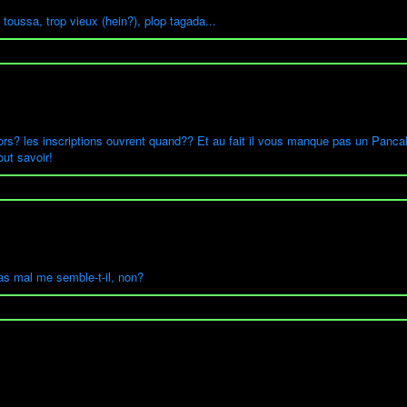
oussa, trop vieux (hein?), plop tagada...
lors? les inscriptions ouvrent quand?? Et au fait il vous manque pas un Pa
ut savoir!
pas mal me semble-t-il, non?