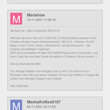
M
Mariahew
14-11-2021 17:36:18
Sie lesen es - dann funktioniert XEvil 5.0!!!
Möchten Sie Ihren Text auf 12.000.000 (12 MILLIONEN!) websites? Kein
Problem-mit dem neuen Softwarekomplex "XEvil 5.0 + XRumer 19.0.8"!
Blogs, Foren, Foren, Shops, Gästebücher, soziale Netzwerke - alle
Engines mit beliebigen Captchas!
XEvil auch kompatibel mit allen SEO/SMM-Programmen und Skripten, und
kann Captchas aus jeder Quelle akzeptieren. Probieren Sie es einfach! ;)
Bezug, MashaKyNes3631
P.S. Riesige Rabatte sind verfügbar (bis zu 50%!) für einen kurzen
Rückblick über XEvil auf jedem beliebten Forum oder Plattform. Fragen Sie
einfach den offiziellen Support nach Rabatt!
http://XEvil.Net/
M
MashaKeNes8187
05-11-2021 23:17:52