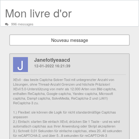
Mon livre d'or
996 messages
Nouveau message
J
Janefotlyeaacd
12-01-2022 16:21:39
XEvil - das beste Captcha-Solver-Tool mit unbegrenzter Anzahl von
Lösungen, ohne Thread-Anzahl Grenzen und höchste Präzision!
XEvil 5.0-Unterstützung von mehr als 12.000 Arten von Bild-captcha,
enthalten ReCaptcha, Google-captcha, Yandex-captcha, Microsoft
captcha, Dampf captcha, SolveMedia, ReCaptcha-2 und (JA!!!)
ReCaptcha-3 zu.
1.) Flexibel: sie können die Logik für nicht standardmäßige Captchas
anpassen
2.) Einfach: starten Sie einfach XEvil, drücken Sie 1 Taste - und es wird
automatisch captchas aus Ihrer Anwendung oder Skript akzeptieren
3.) Schnell: 0,01 Sekunden für einfache captchas, etwa 20..40 sekunden
für reCAPTCHA-2, und über 5...8 sekunden für reCAPTCHA-3