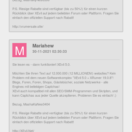
P.S. Riesige Rabatte sind verfügbar (bis zu 50%!) für einen kurzen
Rückblick über XEvil auf jedem beliebten Forum oder Plattform. Fragen Sie
einfach den offiziellen Support nach Rabatt!
http://xrumersale.site/
M
Mariahew
30-11-2021 02:30:33
Sie lesen es - dann funktioniert XEvil 5.0.
Möchten Sie Ihren Text auf 12.000.000 (12 MILLIONEN!) websites? Kein
Problem-mit dem neuen Softwarekomplex "XEvil 5.0 + XRumer 19.0.8"!
Blogs, Foren, Foren, Shops, Gästebücher, soziale Netzwerke - alle
Engines mit beliebigen Captchas!
XEvil auch kompatibel mit allen SEO/SMM-Programmen und Skripten, und
kann Captchas aus jeder Quelle akzeptieren. Probieren Sie es einfach! ;)
Bezug, MashaKaNes0404
P.S. Riesige Rabatte sind verfügbar (bis zu 50%!) für einen kurzen
Rückblick über XEvil auf jedem beliebten Forum oder Plattform. Fragen Sie
einfach den offiziellen Support nach Rabatt!
http://XEvil.Net/