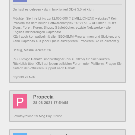
Du hast es gelesen - dann funktioniert XEvil 5.0 wirklich.
Möchten Sie Ihre Links zu 12.000.000 (12 MILLIONEN!) websites? Kein
Problem-mit dem neuen Softwarekomplex "XEvil 5.0 + XRumer 19.0.8"!
Blogs, Foren, Foren, Shops, Gästebücher, soziale Netzwerke - alle
Engines mit beliebigen Captchas!
XEvil auch kompatibel mit allen SEO/SMM-Programmen und Skripten, und
kann Captchas aus jeder Quelle akzeptieren. Probieren Sie es einfach! ;)
Bezug, MashaKaNes1926
P.S. Riesige Rabatte sind verfügbar (bis zu 50%!) für einen kurzen
Rückblick über XEvil auf jedem beliebten Forum oder Plattform. Fragen Sie
einfach den offiziellen Support nach Rabatt!
http://XEvil.Net/
P
Propecia
28-08-2021 17:54:55
Levothyroxine 25 Mcg Buy Online