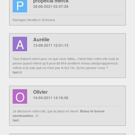
P
propecia merck
28-08-2021 03:37:26
Kamagra Vendita In Svizzera
A
Aurélie
13-09-2011 12:01:13
Tout d'abord merci pour ce que vous faites, J'aime bien votre site mais je
pense quand même qu'il pourrait être amélioré niveau design/apparence,
même si je sais que ce n'est pas le but 1er, Qu'en pensez-vous ?
fa
sh
.
fr
O
Olivier
14-04-2011 14:16:06
Je découvre votre site, que je place en favori.
Bravo et bonne
:O
continuation.
fash