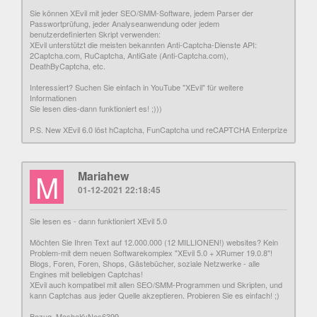
Sie können XEvil mit jeder SEO/SMM-Software, jedem Parser der
Passwortprüfung, jeder Analyseanwendung oder jedem
benutzerdefinierten Skript verwenden:
XEvil unterstützt die meisten bekannten Anti-Captcha-Dienste API:
2Captcha.com, RuCaptcha, AntiGate (Anti-Captcha.com),
DeathByCaptcha, etc.
Interessiert? Suchen Sie einfach in YouTube "XEvil" für weitere
Informationen
Sie lesen dies-dann funktioniert es! ;)))
P.S. New XEvil 6.0 löst hCaptcha, FunCaptcha und reCAPTCHA Enterprize
M
Mariahew
01-12-2021 22:18:45
Sie lesen es - dann funktioniert XEvil 5.0
Möchten Sie Ihren Text auf 12.000.000 (12 MILLIONEN!) websites? Kein
Problem-mit dem neuen Softwarekomplex "XEvil 5.0 + XRumer 19.0.8"!
Blogs, Foren, Foren, Shops, Gästebücher, soziale Netzwerke - alle
Engines mit beliebigen Captchas!
XEvil auch kompatibel mit allen SEO/SMM-Programmen und Skripten, und
kann Captchas aus jeder Quelle akzeptieren. Probieren Sie es einfach! ;)
Bezug, MashaKyNes6399